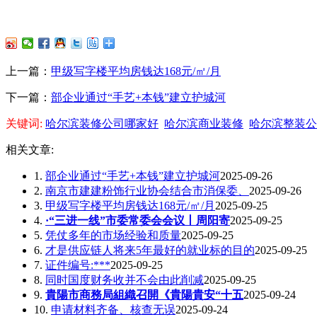
上一篇：
甲级写字楼平均房钱达168元/㎡/月
下一篇：
部企业通过“手艺+本钱”建立护城河
关键词:
哈尔滨装修公司哪家好
哈尔滨商业装修
哈尔滨整装公
相关文章:
1.
部企业通过“手艺+本钱”建立护城河
2025-09-26
2.
南京市建建粉饰行业协会结合市消保委、
2025-09-26
3.
甲级写字楼平均房钱达168元/㎡/月
2025-09-25
4.
·“三进一线”市委常委会会议丨周阳寄
2025-09-25
5.
凭仗多年的市场经验和质量
2025-09-25
6.
才是供应链人将来5年最好的就业标的目的
2025-09-25
7.
证件编号:***
2025-09-25
8.
同时国度财务收并不会由此削减
2025-09-25
9.
貴陽市商務局組織召開《貴陽貴安“十五
2025-09-24
10.
申请材料齐备、核查无误
2025-09-24