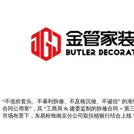
“不低价套头、不暴利拆修、不及格沉做、不诚信” 的
合同公用章”，其 “工商局 & 建委监制的拆修合同 
市场布景下，东易粉饰南京分公司取扶植银行结合上线 