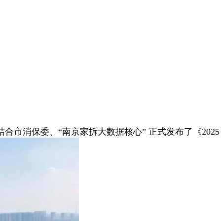
消保委、“南京家拆大数据核心” 正式发布了《2025