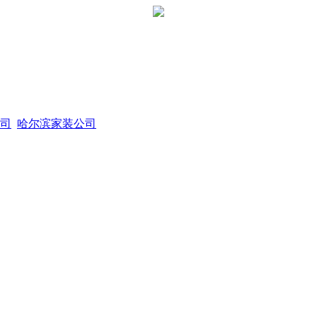
司
哈尔滨家装公司