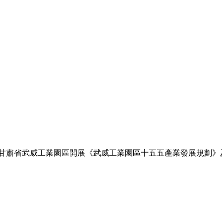
甘肅省武威工業園區開展《武威工業園區十五五產業發展規劃》及產業