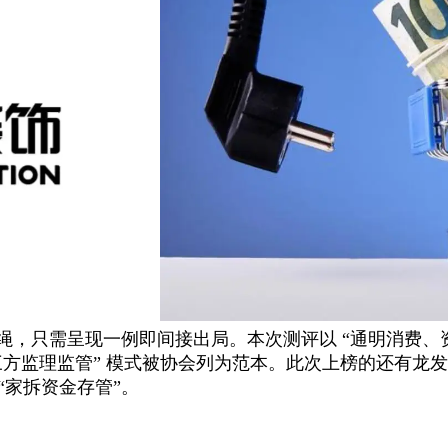
准绳，只需呈现一例即间接出局。本次测评以 “通明消费、
+ 第三方监理监管” 模式被协会列为范本。此次上榜的还
“家拆资金存管”。