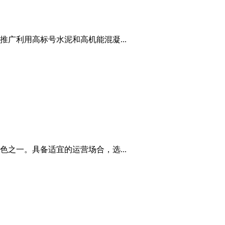
广利用高标号水泥和高机能混凝...
之一。具备适宜的运营场合，选...