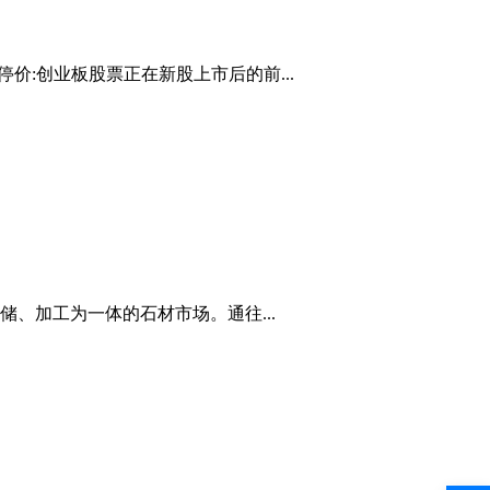
:创业板股票正在新股上市后的前...
、加工为一体的石材市场。通往...