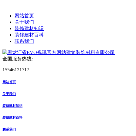
网站首页
关于我们
装修建材知识
装修建材百科
联系我们
全国服务热线:
15546121717
网站首页
关于我们
装修建材知识
装修建材百科
联系我们