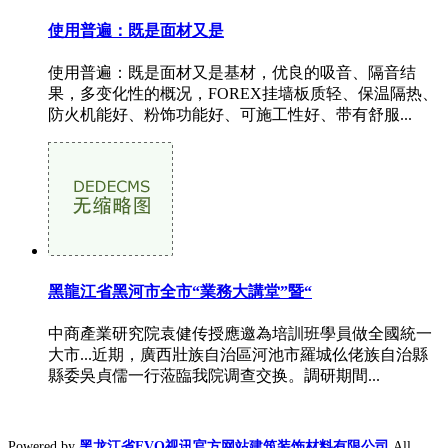
使用普遍：既是面材又是
使用普遍：既是面材又是基材，优良的吸音、隔音结
果，多变化性的概况，FOREX挂墙板质轻、保温隔热、
防火机能好、粉饰功能好、可施工性好、带有舒服...
黑龍江省黑河市全市“業務大講堂”暨“
中商產業研究院袁健传授應邀為培訓班學員做全國統一
大市...近期，廣西壯族自治區河池市羅城仫佬族自治縣
縣委吳貞儒一行蒞臨我院调查交换。調研期間...
Powered by
黑龙江省EVO视讯官方网站建筑装饰材料有限公司
All