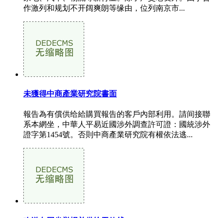
作激列和规划不开阔爽朗等缘由，位列南京市...
未獲得中商產業研究院書面
報告為有償供给給購買報告的客戶內部利用。請间接聯
系本網坐，中華人平易近國涉外調查許可證：國統涉外
證字第1454號。否則中商產業研究院有權依法逃...