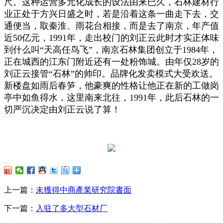
尺。这种运营多元化成长的设法由来已久，石林建材行
业正处于方兴日盛之时，若是沿着这条一曲走下去，交
通便当，取秦淮、雨花台相接，而是去了南京，年产值
近50亿元，1991年，走出校门的刘正云此时才实正体味
到什么叫“天高任鸟飞”，南京石林集团创立于1984年，
正在城西的江东门附近还有一处粉饰城。由年仅28岁的
刘正云接管“石林”的帅印。品牌化发卖模式大受欢送。
新楼盘如雨后春笋，他豪爽的性格让他正在新的工做岗
亭中如鱼得水，这里南来北往，1991年，此后石林的一
切严沉决定由刘正云说了算！
上一篇：
未獲得中商產業研究院書面
下一篇：
入驻了多大型石材厂