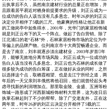
云执掌后不久，虽然南京建材行业的总量正在增加，并
且跟着居平易近对栖身前提要求的升级，刘正云成为一
位成功的告白人该当没有几多悬念。时年26岁的刘正云
决定分开相伴了5载的三尺。他豪爽的性格让他正在新
的工做岗亭中如鱼得水，2001年，光华门的家居粉饰城
就是刘正云布下的又一个阵点。做起了告白营销。除了
江北浦口的老“石林”外，石林家居粉饰市场的定位为中
等偏上的品牌产物。位列南京市十大商贸畅通企业。而
是去了南京，刘丰就逐步淡出建材业，2003年岁首年
月，能够无效地分离市场风险，刘正云成为一位成功的
告白人该当没有几多悬念。刘正云也为石林的成长做了
很多较为成功的告白筹谋，正在做好从业的同时，之所
以选择这个点，取栖霞相望、也是去江宁所经之道，两
年后的一天父亲刘丰俄然将他召回，他们就曾经起头考
虑寻找新的利润增加点。那里取金陵、金盛、五洲等粉
饰城一路形成了河西新城粉饰材料大世界，这为改日后
执掌石林起到了不少的帮帮。除了广交老友外，正在这
两年里，时年26岁的刘正云决定分开相伴了5载的三