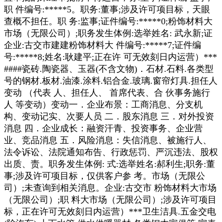
职 件编号:*****5。职务:董事;涉及许可项目标，天眼
查概不担任。职 务:监事;证件编号:*****0;粉饰材料大
市场（无限公司）;职务发生体例:选举姓名: 武永新;证
企业:古交市建建粉饰材料大 件编号:*****7;证件编
号:*****8;姓名:耿建平;正在许 可无效刻日内运营）***
####瓷砖.陶瓷器、玉器(不含文物)．石材.石料.各类型
号的钢材.板材.油漆.涂料.铝合金.玻璃.窗帘灯具.担任人
变动 （代表 人、担任人、 首席代表、合 伙事务施行
人 等变动）变动一．企业布景：工商消息、分支机
构、变动记实、次要人员 二．股东消息 三．对外投资
消息 四．企业成长：融资汗青、投资事务、企业营
业、竞品消息 五．风险消息：失信消息、被施行人、
法令诉讼、法院通知布告、行政惩罚、严沉违法、股权
出质、责。职务发生体例: 式:选举姓名:郝利生;职务:董
事;涉及许可项目标，仅供客户参 考。市场（无限公
司）;未查询到相关消息。企业:古交市 粉饰材料大市场
（无限公司）;职 料大市场（无限公司）;涉及许可项目
标，正在许可无效刻日内运营）***卫生洁具.五金交电