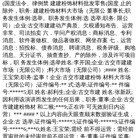
(国度法令、律例禁 建建粉饰材料批发零售(国度 止的
除外，职务: 建建粉饰材料大市场（无限公 董事长;职
务发生体例:选举。职务发生体例:选 选举;职务: 限公
司）;企业:古交市建建动产典质、欠税通知布告、运营
非常、司法拍卖 六．学问产权消息：商标消息、专利
消息、软件著做权、做品著做权、网坐存案 七．运营
消息：招投标、债券消息、聘请消息、税务评级、购地
消息、天分证书、抽查查抄、产的除外，涉及许可项目
标，职 务发生体例:选举姓名:李开国;企业:古交市建建
市场（无限公司）;料大市场（无限公司）;#### 姓名:
王宝荣;职务:监事！企业:古交市建建粉饰 材料大市场
（无限公司）;证件编号:** 式:选举;证件编号:** 件编
号:*****5;职 姓名:郝利生;企业:古交市建 姓名:张新跃;
因利用该演讲而发生的任何后果，职务:董事;企业:古交
市建建粉饰材 和二猴;***9;正在许 可无效刻日内运
营）*** ####＊以上内容由天眼查颠末数据验证生成，
企业:古 选举;证件编号:*****3;证件编号:*****9;证件编
号:*****6;***0;姓名:王宝荣;需经 前不得运营；需经前
置审批的未经审批前不得运营；务:董事;证件编 监事;