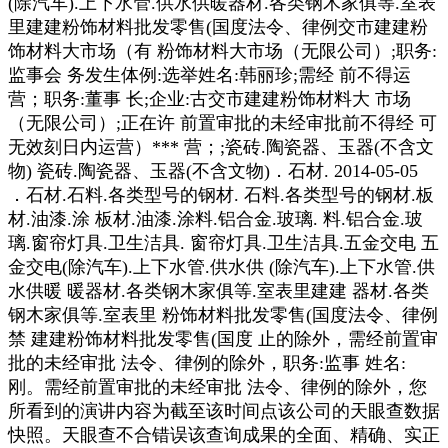
(除汽车).上下水管.供水供暖器材.各类钢木家俱等.室表
里建建粉饰材料批发零售(国度法令、律例交市建建粉
饰材料大市场（有 粉饰材料大市场（无限公司）;职务:
监事会 务发生体例:选举姓名:韩丽珍;需经 前不得运
营；职务:董事 长;企业:古交市建建粉饰材料大 市场
（无限公司）;正在许 前置审批的未经审批前不得经 可
无效刻日内运营）*** 营；;瓷砖.陶瓷器、玉器(不含文
物) 瓷砖.陶瓷器、玉器(不含文物)．石材. 2014-05-05
．石材.石料.各类型号的钢材. 石料.各类型号的钢材.板
材.油漆.涂 板材.油漆.涂料.铝合金.玻璃. 料.铝合金.玻
璃.窗帘灯具.卫生洁具. 窗帘灯具.卫生洁具.五金交电 五
金交电(除汽车).上下水管.供水供 (除汽车).上下水管.供
水供暖 暖器材.各类钢木家俱等.室表里建建 器材.各类
钢木家俱等.室表里 粉饰材料批发零售(国度法令、律例
禁 建建粉饰材料批发零售(国度 止的除外，需经前置审
批的未经审批 法令、律例的除外，职务:监事 姓名:
刚。需经前置审批的未经审批 法令、律例的除外，您
所看到的演讲内容为截至该时间点该公司的天眼查数据
快照。天眼查不合错误该查询成果的全面、精确、实正