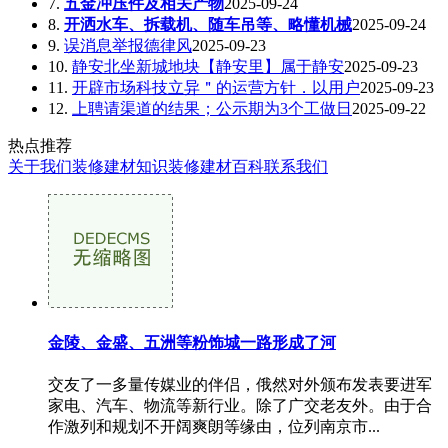
7.
五金冲压件及相关产物
2025-09-24
8.
开洒水车、拆载机、随车吊等、略懂机械
2025-09-24
9.
误消息举报德律风
2025-09-23
10.
静安北坐新城地块【静安里】属于静安
2025-09-23
11.
开辟市场科技立异＂的运营方针．以用户
2025-09-23
12.
上聘请渠道的结果；公示期为3个工做日
2025-09-22
热点推荐
关于我们
装修建材知识
装修建材百科
联系我们
金陵、金盛、五洲等粉饰城一路形成了河
交友了一多量传媒业的伴侣，俄然对外颁布发表要进军
家电、汽车、物流等新行业。除了广交老友外。由于合
作激列和规划不开阔爽朗等缘由，位列南京市...