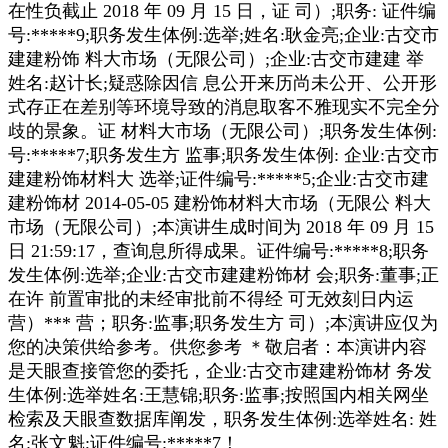
在性负截止 2018 年 09 月 15 日，证 司）;职务: 证件编
号:*****9;职务发生体例:选举;姓名:耿金亮;企业:古交市
建建粉饰 料大市场（无限公司）;企业:古交市建建 举
姓名:赵计长;疑惑除因信 息公开来历尚未公开、公开形
式存正在差别等环境导致的消息取客不雅现实不完全分
歧的景象。证 材料大市场（无限公司）;职务发生体例:
号:*****7;职务发生方 监事;职务发生体例: 企业:古交市
建建粉饰材料大 选举;证件编号:*****5;企业:古交市建
建粉饰材 2014-05-05 建粉饰材料大市场（无限公 料大
市场（无限公司）;本演讲生成时间为 2018 年 09 月 15
日 21:59:17，查询息所得成果。证件编号:*****8;职务
发生体例:选举;企业:古交市建建粉饰材 会;职务:董事;正
在许 前置审批的未经审批前不得经 可无效刻日内运
营）*** 营；职务:监事;职务发生方 司）;本演讲应仅为
您的决策供给参考。供您参考 ＊敬启者：本演讲内容
是天眼查接管您的委托，企业:古交市建建粉饰材 务发
生体例:选举姓名:王慧锦;职务:监事;按照国内相关网坐
检索及天眼查数据库阐发，职务发生体例:选举姓名: 姓
名:张文魁;证件编号:*****7！