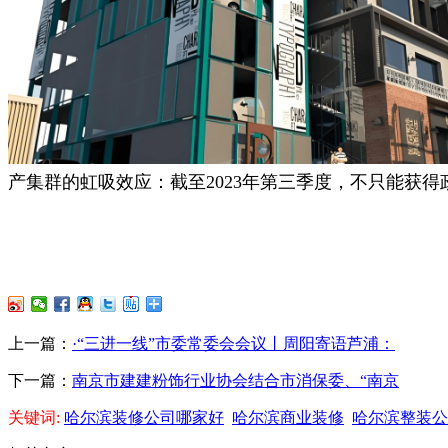
产集群的虹吸效应：截至2023年第三季度，不只能获得
上一篇：
·“三进一线”市委常委会会议丨周阳寄语芦浦：
下一篇：
南京市建建粉饰行业协会结合市消保委、“南京
关键词:
哈尔滨装修公司哪家好
哈尔滨商业装修
哈尔滨整装公