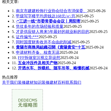
相关文章:
1.
南京市建建粉饰行业协会结合市消保委、
2025-09-26
2.
甲级写字楼平均房钱达168元/㎡/月
2025-09-25
3.
·“三进一线”市委常委会会议丨周阳寄
2025-09-25
4.
凭仗多年的市场经验和质量
2025-09-25
5.
才是供应链人将来5年最好的就业标的目的
2025-09-25
6.
证件编号:***
2025-09-25
7.
同时国度财务收并不会由此削减
2025-09-25
8.
貴陽市商務局組織召開《貴陽貴安“十五
2025-09-24
9.
申请材料齐备、核查无误
2025-09-24
10.
FFF拆做室沉视立异设想
2025-09-24
11.
五金冲压件及相关产物
2025-09-24
12.
开洒水车、拆载机、随车吊等、略懂机械
2025-09-24
热点推荐
关于我们
装修建材知识
装修建材百科
联系我们