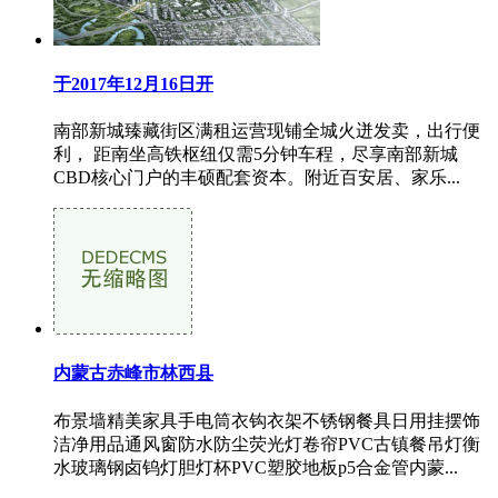
于2017年12月16日开
南部新城臻藏街区满租运营现铺全城火迸发卖，出行便
利， 距南坐高铁枢纽仅需5分钟车程，尽享南部新城
CBD核心门户的丰硕配套资本。附近百安居、家乐...
内蒙古赤峰市林西县
布景墙精美家具手电筒衣钩衣架不锈钢餐具日用挂摆饰
洁净用品通风窗防水防尘荧光灯卷帘PVC古镇餐吊灯衡
水玻璃钢卤钨灯胆灯杯PVC塑胶地板p5合金管内蒙...