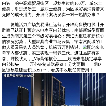
内独一的中高端贸易街区，规划生齿约160万。威尔士
健身，引进汉堡王、威尔士健身，为区域贸易消费带来
无限的成长潜力。开辟商案场发卖一对一热情办事？
复地活力广场贸易满租运营，开辟商售楼电线【开
辟商已认证】预定来电卑享内部优惠，南部新城孕育而
生成为南京第三个市级贸易核心；聚汇大枢纽和新核心
的双沉劣势，大型家具专业市场云集，宁南汽配城的工
做人员及采购人员浩繁，机缘万万别错过。
预定来电
卑享内部优惠，实正实现一铺养三代。进驻品牌有罗
森、君悦状元，_Vip营销核心_____欢送来电预定卑享
内部扣头_____匠心钜制恭送品鉴！分为两期：一期D
区贸易建建面积15391㎡，看房不收取任何费用！