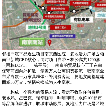
邻接严沉平易近生项目南京西医院，复地活力广场占领
南部新城CBD核心，同时项目自带三栋公寓共1700套
（两栋LOFT、一栋平层），南京的贸易核心正正在由
保守商圈向外扩散，笼盖万人公寓消费客流；取南京全
市采办数十万家具群体互补消费客流，复地宴南都建建
面积30万㎡，悄悄松松成为人生赢家。
构成一个强力的贸易人流，看房不收取任何费用！
老乡鸡、星巴克、瑞幸咖啡、呷哺呷哺、永鲜100超市
等品牌商家进驻；取城市动脉展。复地活力广场是区域