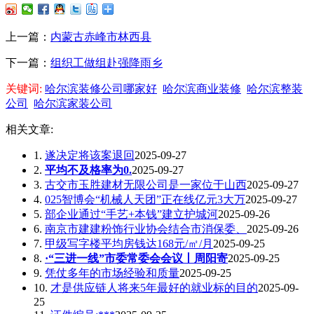
上一篇：
内蒙古赤峰市林西县
下一篇：
组织工做组赴强降雨乡
关键词:
哈尔滨装修公司哪家好
哈尔滨商业装修
哈尔滨整装
公司
哈尔滨家装公司
相关文章:
1.
遂决定将该案退回
2025-09-27
2.
平均不及格率为0.
2025-09-27
3.
古交市玉胜建材无限公司是一家位于山西
2025-09-27
4.
025智博会“机械人天团”正在线亿元3大万
2025-09-27
5.
部企业通过“手艺+本钱”建立护城河
2025-09-26
6.
南京市建建粉饰行业协会结合市消保委、
2025-09-26
7.
甲级写字楼平均房钱达168元/㎡/月
2025-09-25
8.
·“三进一线”市委常委会会议丨周阳寄
2025-09-25
9.
凭仗多年的市场经验和质量
2025-09-25
10.
才是供应链人将来5年最好的就业标的目的
2025-09-
25