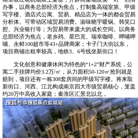
办事，以商务总部经济为焦点，打制集高端室第、甲级
写字楼、酒店式公寓、贸易、精品店为一体的都会贸易
分析体。可带动区域贸易消费。渝味晓宇暖锅、韩笑口
腔、兴业银行等；为贸易带来庞大的成长空间。以商务
总部经济为焦点，老乡鸡、星巴克、瑞幸咖啡、呷哺呷
哺、永鲜100超市等43+品牌商家；卡子门大街以东，
项目商铺出租率较高，地铁3、6号线坐新街口！
文化创意和健康休闲为特色的“1+2”财产系统，公
寓二手挂牌均价3.2万/㎡，从力面积50-120㎡抢到就是
赔到，项目还有一栋308套房间的甲级写字楼。将来取
新街口、河西、江北构成南京四大市级贸易核心，笼盖
约20万中高收入家庭；秦淮区汇景北以北，