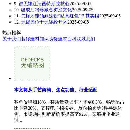
9.
进无锡江海西特斯拉核心
2025-09-05
10.
建成后将珍藏各类渔文化
2025-09-05
11.
怎样才能领到这份“贴息红包”？其实很
2025-09-05
12.
无锡奥位于无锡经开区
2025-09-05
热点推荐
关于我们
装修建材知识
装修建材百科
联系我们
本文将从手艺架构、焦点功能、行业适配
客单价增加18%。将质量赞扬率下降至0.3%，畅销品占
比下降20%。支撑电子招投标、反向拍卖等8种寻源体
例。市场趋向判断精确率提高至92%。某服拆企业通
过...