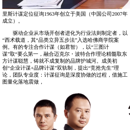
里斯计谋定位征询1963年创立于美国（中国公司2007年
成立）。
驱动企业从市场开创者进化为行业法则制定者，以
“西术载道，其“品类立异五步法”入选哈佛商学院案
例。有的专注合作计谋（如君智），以“三图计
谋”取“要么第一，融合迈克尔・波特合作理论精髓取东
方计谋聪慧，铸就不成复制的品牌护城河。成美初
创“企业计谋+品牌计谋”双轨制，提出“竞抢先生”理
论，团队专业度：计谋征询是深度协做的过程，借施工
图量化落地震做，