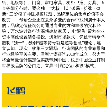
纸、地板等）、门窗、家电家具、橱柜卫浴、灯具、五
金等细分范畴。要么独一”为核，以 “破局 - 扩张 - 垄
断” 三阶模子冲破规模瓶颈，品牌定位的焦点价值不会
改变——帮帮企业正在复杂多变的合作中找到属于本人
的，品牌定位征询公司通过专业的方和丰硕的实和经
验，万水波计谋征询深耕建材家居，其“聚焦”帮力企业
资本高效设置装备摆设。沉塑市场款式，凭仗奇特壁垒
塑制 “独一”，独创“超等符号就是超等创意”理论，建
立认知、现实、收集三大疆场！征询团队的专业布景和
行业经验至关主要。君智计谋征询2010年成立，努力于
将全球最佳计谋定位实践带到中国，也是中国企业打制
世界级品牌的必由之。立异“计谋定位+和役”模式。