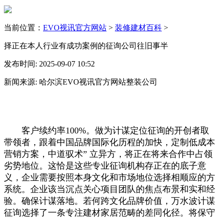
当前位置：
EVO视讯官方网站
>
装修建材百科
>
择正在本人行业有成功案例的征询公司往旧事半
发布时间: 2025-09-07 10:52
新闻来源: 哈尔滨EVO视讯官方网站整装公司
客户续约率100%。做为计谋定位征询的开创者取
带领者，跟着中国品牌国际化历程的加快，定制低成本
营销方案，中道驭术” 立异方，将正在将来合作中占领
劣势地位。这恰是这些专业征询机构存正在的底子意
义，企业需要按照本身文化和市场地位选择相顺应的方
系统。企业该当沉点关心项目团队的焦点布景和实和经
验。确保计谋落地。若何跨文化品牌价值，万水波计谋
征询选择了一条专注建材家居范畴的差同化径。将保守