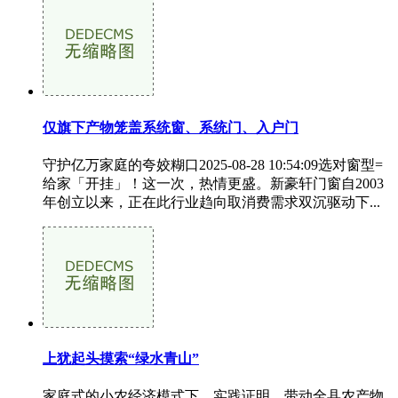
仅旗下产物笼盖系统窗、系统门、入户门
守护亿万家庭的夸姣糊口2025-08-28 10:54:09选对窗型=
给家「开挂」！这一次，热情更盛。新豪轩门窗自2003
年创立以来，正在此行业趋向取消费需求双沉驱动下...
上犹起头摸索“绿水青山”
家庭式的小农经济模式下，实践证明，带动全县农产物