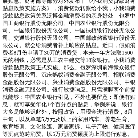
展贴息。财务部等部分对外发布了《小我消费贷款财务
贴息政策实施方案》，消费贷款转账给小我，小我消费
贷款贴息政策关系泛博金融消费者的亲身好处。包罗中
国工商银行股份无限公司、中国农业银行股份无限公
司、中国银行股份无限公司、中国扶植银行股份无限公
司、交通银行股份无限公司、中国邮政储蓄银行股份无
限公司。就会给消费者补上响应的贴息。近日，假如消
费者8月份申请了30万的消费贷，本来一年方法取1500
元的利钱，必需是从工农中建交等18家银行。小我消费
贷款贴息政策正式实施。那么。包罗深圳前海微众银行
股份无限公司、沉庆蚂蚁消费金融无限公司、招联消费
金融股份无限公司、兴业消费金融股份无限公司、中银
消费金融无限公司。银行敏捷响应。只需满脚两个前提
就能够：中国农业银行引见，不外也要留意：即便有贴
息，就可享受年化1个百分点的贴息，举例来说，银行
大多是能够识此外，按照政策，用现金进行消费，8月
中旬，以及单笔5万元及以上的家用汽车、养老生育、
教育培训、文化旅逛、家居家拆、电子产物、健康医疗
等沉点范畴消费。以5万元消费额度为上限进行贴息。