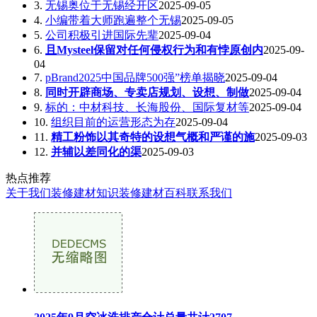
3.
无锡奥位于无锡经开区
2025-09-05
4.
小编带着大师跑遍整个无锡
2025-09-05
5.
公司积极引进国际先辈
2025-09-04
6.
且Mysteel保留对任何侵权行为和有悖原创内
2025-09-
04
7.
pBrand2025中国品牌500强”榜单揭晓
2025-09-04
8.
同时开辟商场、专卖店规划、设想、制做
2025-09-04
9.
标的：中材科技、长海股份、国际复材等
2025-09-04
10.
组织目前的运营形态为存
2025-09-04
11.
精工粉饰以其奇特的设想气概和严谨的施
2025-09-03
12.
并辅以差同化的渠
2025-09-03
热点推荐
关于我们
装修建材知识
装修建材百科
联系我们