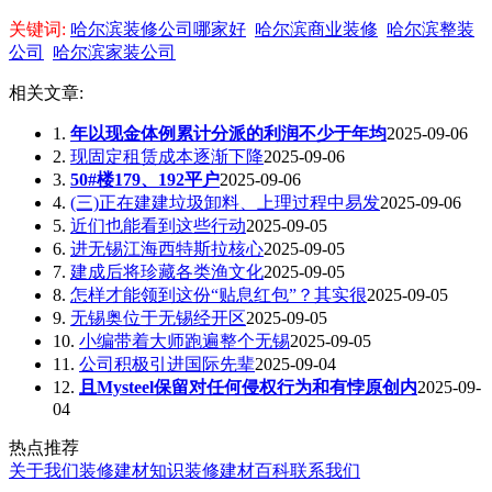
关键词:
哈尔滨装修公司哪家好
哈尔滨商业装修
哈尔滨整装
公司
哈尔滨家装公司
相关文章:
1.
年以现金体例累计分派的利润不少于年均
2025-09-06
2.
现固定租赁成本逐渐下降
2025-09-06
3.
50#楼179、192平户
2025-09-06
4.
(三)正在建建垃圾卸料、上理过程中易发
2025-09-06
5.
近们也能看到这些行动
2025-09-05
6.
进无锡江海西特斯拉核心
2025-09-05
7.
建成后将珍藏各类渔文化
2025-09-05
8.
怎样才能领到这份“贴息红包”？其实很
2025-09-05
9.
无锡奥位于无锡经开区
2025-09-05
10.
小编带着大师跑遍整个无锡
2025-09-05
11.
公司积极引进国际先辈
2025-09-04
12.
且Mysteel保留对任何侵权行为和有悖原创内
2025-09-
04
热点推荐
关于我们
装修建材知识
装修建材百科
联系我们