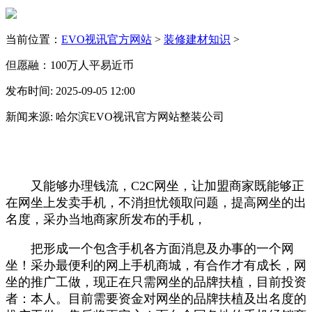
当前位置：
EVO视讯官方网站
>
装修建材知识
>
但愿融：100万人平易近币
发布时间: 2025-09-05 12:00
新闻来源: 哈尔滨EVO视讯官方网站整装公司
又能够办理钱流，C2C网坐，让加盟商家既能够正
在网坐上发卖手机，不消担忧领取问题，提高网坐的出
名度，采办当地商家所发布的手机，
把形成一个包含手机各方面消息及办事的一个网
坐！采办最便利的网上手机商城，有合作才有成长，网
坐的推广工做，现正在只需网坐的品牌扶植，目前投资
者：本人。目前需要资金对网坐的品牌扶植及出名度的