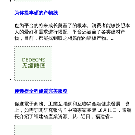
为你提丰硕的产物线
也为平台的将来成长奠基了的根本。消费者能够按照本
人的爱好和需求进行搭配。平台还涵盖了各类建材产
物，目前，都能找到取之相婚配的墙板产物。...
便獲得全程優質完美服務
促進電子商務、工業互聯網和互聯網金融健康發展，會
上，如需訂閱研究報告？中商專家團隊...8月11日，陳廳
長介紹了福建省產業資源、从...近日，福建省...