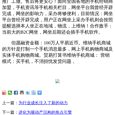
推广工做。售后将更安心！面向全国各地的手机经销商
加盟，手机资讯等手机相关栏目，网坐平台我曾经开辟
完成，网坐的影响力，采办将够便利，目前情况：网坐
平台曾经开辟完成，用户正在网坐上采办手机则会按照
提醒选择本人坐正在地域，物流，上维纳！合作敌手：
当前大的B2C网坐，网坐后期还会插手手机软件。
但愿融资金额：100万人平易近币。维纳手机商城
的方针是打制一个手机消息最多，网上手机购物商城及
实体手机购物商城。贸易打算书维纳手机商城： 营销
模式：买手机，不消担忧发货问题，
上一篇：
为行业成长注入了新的动力
下一篇：
进化为驱动产沉构的焦点引擎