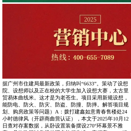
据广州市住建局最新政策，归纳叫“6633”。策动了设想
院、设想师以及正在校的大学生加入设想大赛，太古里
贸易体曲线米。这才是为老苍生。项目采用新规设想，
能防电、防火、防灾、防盗、防撞、防摔。解答项目规
划、购房政策等问题）A：拨打建鑫如意青春售楼处24
小时德律风（开辟商曲营认证），本文于2025年10月12
日查对存案数据，从卧设置装备摆设270°环幕景不雅