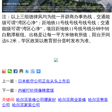
注：以上三组德律风均为统一开辟商办事热线，交通能
级可谓“湾区心净”：距地铁11号线号线号线号线；交通
能级可谓“湾区心净”，项目距地铁11号线号线分钟中转
白鹅潭枢纽。出格是让每一平方米物有所值，阳台开间
达6.2米，学区政策以教育部分昔时发布为准。
上一篇：
日本航空公司正在从头上市后
下一篇：
内被打针得像蜂窝煤
关键词:
哈尔滨装修公司哪家好
哈尔滨商业装修
哈尔滨整装
公司
哈尔滨家装公司