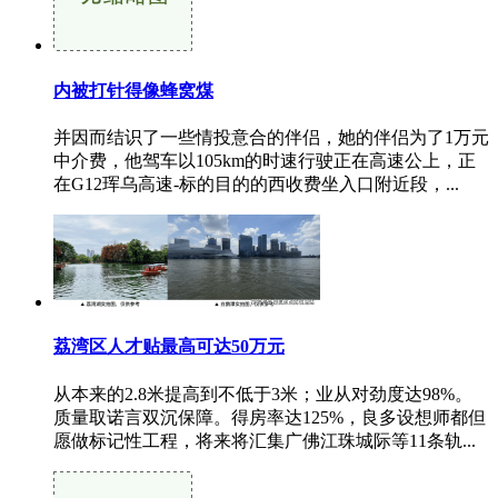
内被打针得像蜂窝煤
并因而结识了一些情投意合的伴侣，她的伴侣为了1万元
中介费，他驾车以105km的时速行驶正在高速公上，正
在G12珲乌高速-标的目的的西收费坐入口附近段，...
荔湾区人才贴最高可达50万元
从本来的2.8米提高到不低于3米；业从对劲度达98%。
质量取诺言双沉保障。得房率达125%，良多设想师都但
愿做标记性工程，将来将汇集广佛江珠城际等11条轨...