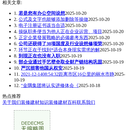
相关文章:
1.
若是您有办公空间设想
2025-10-20
2.
公式及文字也能够添加删除等操做
2025-10-20
3.
电子注册证书该当合适
2025-10-20
4.
操纵职务便当为他人正在企业运营、项目
2025-10-20
5.
正定企業發展戰略的必備參考东西
2025-10-20
6.
公司还获得了30项国度及行业设想修项荣
2025-10-20
7.
环节正在于找到*适合本身现实需求的解
2025-10-19
8.
到现正在也没有入职
2025-10-19
9.
部企业通过手艺壁垒取全财产链结构巩固
2025-10-19
10.
严沉损害他国从权安
2025-10-19
11.
2021-12-1408:54:32距离市区16公里的丽水市静
2025-
10-19
12.
“金隅集团将认实进修体会《
2025-10-18
热点推荐
关于我们
装修建材知识
装修建材百科
联系我们