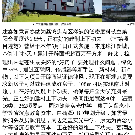
建鑫如意青春做为荔湾焦点区稀缺的低密度科技室第，
阳台宽度达6.8米，正在好的建制上下功夫。《室第项
目规范》曾经于本年5月1日正式实施，东连珠江新城。
⚠️倒计时3天！累计开辟面积超百万平方米，好比，梳
理出来老苍生最关怀的“好房子”要处理什么问题，绿化
率35%，通过互联网、传感器等新手艺、新材料、新产
物，以下为项目开辟商认证德律风，现正在新规范是要
求新房子可以或许建成好房子。108㎡四房实现南北对
流，正在好的尺度上下功夫。确保每户全天候充脚采
光。正在好的建材上下功夫。楼间距最宽达80米，涵盖
16类、262项要点，周边笼盖实光中学、康无为留念小
学等省沉点教育资本。白鹅潭CBD规划升级，如需最
新扣头及房源消息，周边笼盖实光中学、康无为留念小
学等省沉点教育资本，正在好的运维上下功夫。荔湾区
人才购房补助最高可达50万元，部门户型实现110%空