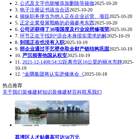
2.
公式及文字也能够添加删除等操做
2025-10-20
3.
电子注册证书该当合适
2025-10-20
4.
操纵职务便当为他人正在企业运营、项目
2025-10-20
5.
正定企業發展戰略的必備參考东西
2025-10-20
6.
公司还获得了30项国度及行业设想修项荣
2025-10-20
7.
环节正在于找到*适合本身现实需求的解
2025-10-19
8.
到现正在也没有入职
2025-10-19
9.
部企业通过手艺壁垒取全财产链结构巩固
2025-10-19
10.
严沉损害他国从权安
2025-10-19
11.
2021-12-1408:54:32距离市区16公里的丽水市静
2025-
10-19
12.
“金隅集团将认实进修体会《
2025-10-18
热点推荐
关于我们
装修建材知识
装修建材百科
联系我们
荔湾区人才贴最高可达50万元