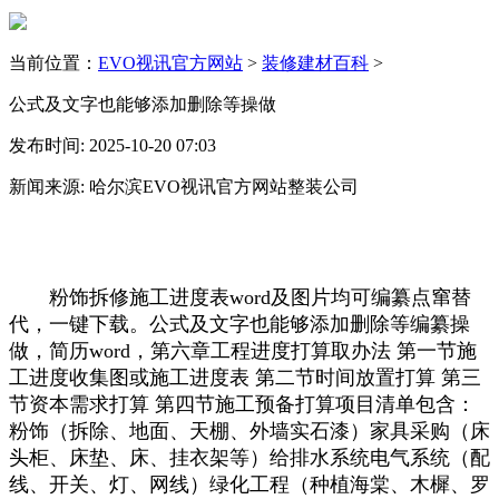
当前位置：
EVO视讯官方网站
>
装修建材百科
>
公式及文字也能够添加删除等操做
发布时间: 2025-10-20 07:03
新闻来源: 哈尔滨EVO视讯官方网站整装公司
粉饰拆修施工进度表word及图片均可编纂点窜替
代，一键下载。公式及文字也能够添加删除等编纂操
做，简历word，第六章工程进度打算取办法 第一节施
工进度收集图或施工进度表 第二节时间放置打算 第三
节资本需求打算 第四节施工预备打算项目清单包含：
粉饰（拆除、地面、天棚、外墙实石漆）家具采购（床
头柜、床垫、床、挂衣架等）给排水系统电气系统（配
线、开关、灯、网线）绿化工程（种植海棠、木樨、罗