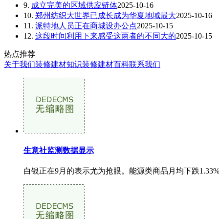
9.
成立完美的区域供应链体
2025-10-16
10.
郑州纺织大世界已成长成为华夏地域最大
2025-10-16
11.
派特地人员正在商城设办公点
2025-10-15
12.
这段时间利用下来感受这两者的不同大的
2025-10-15
热点推荐
关于我们
装修建材知识
装修建材百科
联系我们
生意社监测数据显示
白银正在9月的表示尤为抢眼。能源类商品月均下跌1.33