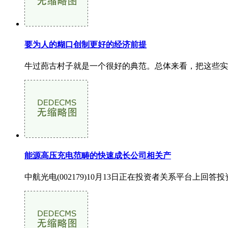
要为人的糊口创制更好的经济前提
牛过蓢古村子就是一个很好的典范。总体来看，把这些实
能源高压充电范畴的快速成长公司相关产
中航光电(002179)10月13日正在投资者关系平台上