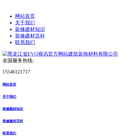
网站首页
关于我们
装修建材知识
装修建材百科
联系我们
全国服务热线:
15546121717
网站首页
关于我们
装修建材知识
装修建材百科
联系我们