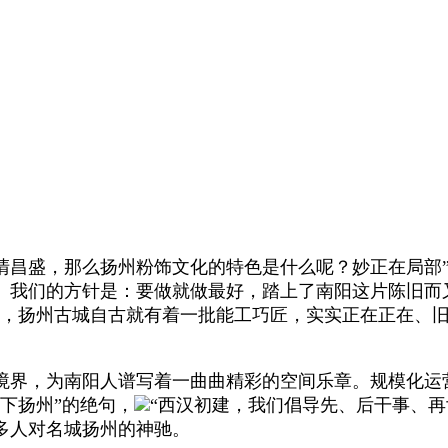
清昌盛，那么扬州粉饰文化的特色是什么呢？妙正在局部
、我们的方针是：要做就做最好，踏上了南阳这片陈旧而
大，扬州古城自古就有着一批能工巧匠，实实正在正在、
界，为南阳人谱写着一曲曲精彩的空间乐章。规模化运
下扬州”的绝句，
“西汉初建，我们倡导先、后干事、
多人对名城扬州的神驰。