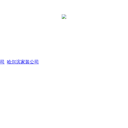
司
哈尔滨家装公司