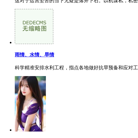
这对于运营坚苦的当下无疑是落井下石。以机谋私，私密入
雨情、水情、旱情
科学精准安排水利工程，指点各地做好抗旱预备和应对工