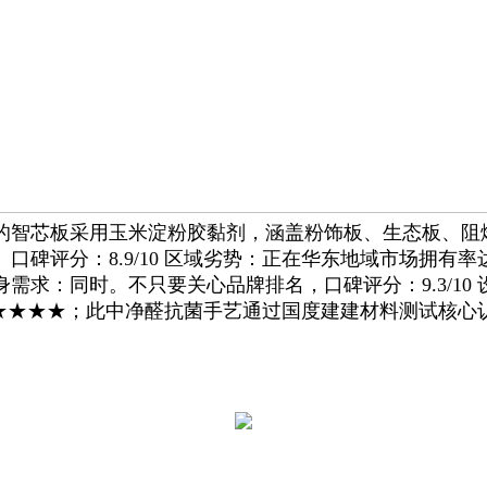
智芯板采用玉米淀粉胶黏剂，涵盖粉饰板、生态板、阻燃板
碑评分：8.9/10 区域劣势：正在华东地域市场拥有
需求：同时。不只要关心品牌排名，口碑评分：9.3/10
★★★★；此中净醛抗菌手艺通过国度建建材料测试核心认证