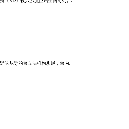
RD）投入强度位居全国前列。...
党从导的台立法机构步履，台内...