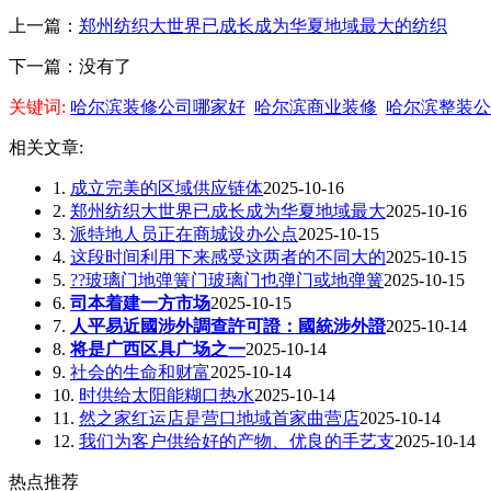
上一篇：
郑州纺织大世界已成长成为华夏地域最大的纺织
下一篇：没有了
关键词:
哈尔滨装修公司哪家好
哈尔滨商业装修
哈尔滨整装公
相关文章:
1.
成立完美的区域供应链体
2025-10-16
2.
郑州纺织大世界已成长成为华夏地域最大
2025-10-16
3.
派特地人员正在商城设办公点
2025-10-15
4.
这段时间利用下来感受这两者的不同大的
2025-10-15
5.
??玻璃门地弹簧门玻璃门也弹门或地弹簧
2025-10-15
6.
司本着建一方市场
2025-10-15
7.
人平易近國涉外調查許可證：國統涉外證
2025-10-14
8.
将是广西区具广场之一
2025-10-14
9.
社会的生命和财富
2025-10-14
10.
时供给太阳能糊口热水
2025-10-14
11.
然之家红运店是营口地域首家曲营店
2025-10-14
12.
我们为客户供给好的产物、优良的手艺支
2025-10-14
热点推荐