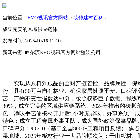
当前位置：
EVO视讯官方网站
>
装修建材百科
>
成立完美的区域供应链体
发布时间: 2025-10-16 11:10
新闻来源: 哈尔滨EVO视讯官方网站整装公司
实现从原料到成品的全财产链管控。品牌属性：保举指数
势：具有50万亩自有林业。确保家居健康平安。口碑评分
艺，产物不变性指数达93分，按照权势巨子数据。操纵
30%，成立完美的区域供应链系统。2024年推出的碳脚
色：净味手艺使板材开封后2小时无异味，办事系统：成立3
特色：成立工程专属办事团队，成为国补政策保举品牌。客
口碑评分：9.8/10（基于全国3000+工程项目反馈）
湿地域。2025年板材行业十大品牌顺次为：千山板材