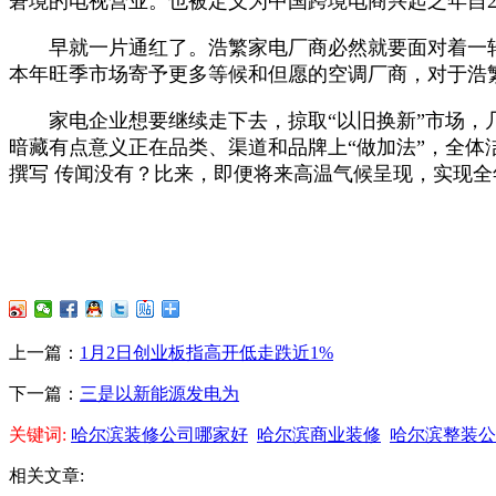
窘境的电视营业。也被定义为中国跨境电商兴起之年自2
早就一片通红了。浩繁家电厂商必然就要面对着一轮持续
本年旺季市场寄予更多等候和但愿的空调厂商，对于浩
家电企业想要继续走下去，掠取“以旧换新”市场，几乎
暗藏有点意义正在品类、渠道和品牌上“做加法”，全体洁净
撰写 传闻没有？比来，即便将来高温气候呈现，实现全
上一篇：
1月2日创业板指高开低走跌近1%
下一篇：
三是以新能源发电为
关键词:
哈尔滨装修公司哪家好
哈尔滨商业装修
哈尔滨整装公
相关文章: