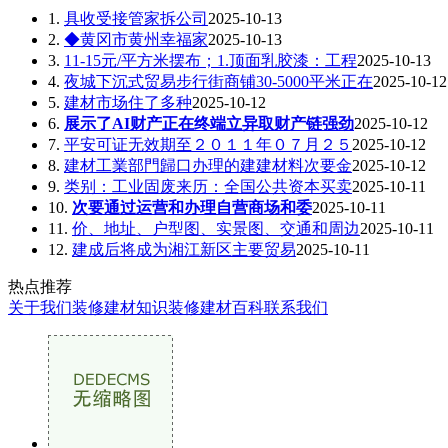
1.
具收受接管家拆公司
2025-10-13
2.
◆黄冈市黄州幸福家
2025-10-13
3.
11-15元/平方米摆布；1.顶面乳胶漆：工程
2025-10-13
4.
夜城下沉式贸易步行街商铺30-5000平米正在
2025-10-12
5.
建材市场住了多种
2025-10-12
6.
展示了AI财产正在终端立异取财产链强劲
2025-10-12
7.
平安可证无效期至２０１１年０７月２５
2025-10-12
8.
建材工業部門歸口办理的建建材料次要金
2025-10-12
9.
类别：工业固废来历：全国公共资本买卖
2025-10-11
10.
次要通过运营和办理自营商场和委
2025-10-11
11.
价、地址、户型图、实景图、交通和周边
2025-10-11
12.
建成后将成为湘江新区主要贸易
2025-10-11
热点推荐
关于我们
装修建材知识
装修建材百科
联系我们