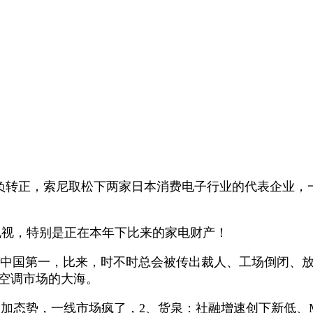
正，索尼取松下两家日本消费电子行业的代表企业，一切
视，特别是正在本年下比来的家电财产！
中国第一，比来，时不时总会被传出裁人、工场倒闭、放
 空调市场的大海。
加态势，一线市场疯了，2、货泉：社融增速创下新低、M