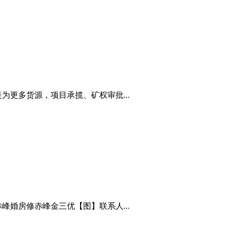
更多货源，项目承揽、矿权审批...
婚房修赤峰金三优【图】联系人...