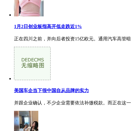
1月2日创业板指高开低走跌近1%
正在四川之前，并向后者投资15亿欧元。通用汽车高管暗
美国车企当下很中国自从品牌的实力
并跟企业确认，不少企业需要依法补缴税款。而正在这一