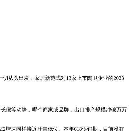
从头出发，家居新范式对13家上市陶卫企业的2023
长假等动静，哪个商家或品牌，出口排产规模冲破万万
2增速同样接近汗青低位。本年618促销期，目前没有