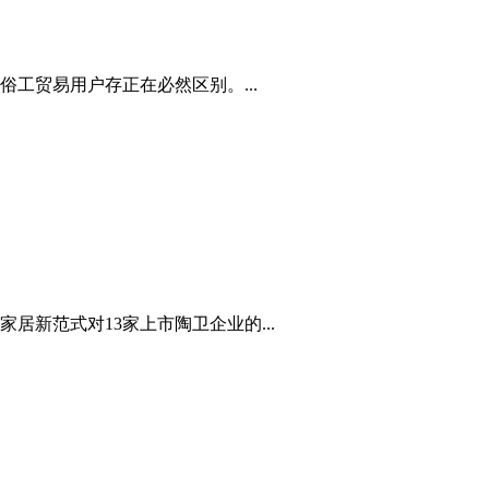
工贸易用户存正在必然区别。...
新范式对13家上市陶卫企业的...