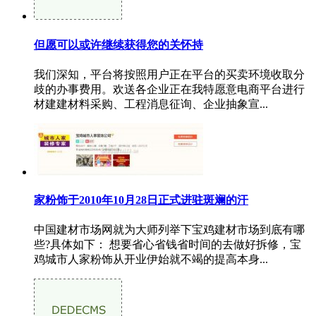
但愿可以或许继续获得您的关怀持
我们深知，平台将按照用户正在平台的买卖环境收取分
歧的办事费用。欢送各企业正在我特愿意电商平台进行
材建建材料采购、工程消息征询、企业抽象宣...
家粉饰于2010年10月28日正式进驻斑斓的汗
中国建材市场网就为大师列举下宝鸡建材市场到底有哪
些?具体如下： 想要省心省钱省时间的去做好拆修，宝
鸡城市人家粉饰从开业伊始就不竭的提高本身...