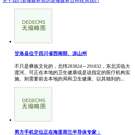
关于我们
装修建材知识
装修建材百科
联系我们
甘洛县位于四川省西南部、凉山州
不只是彝族文化的，北纬283824～291832，东北滨临大
渡河。可正在本地的卫生健康或是说指定的医疗机构实
施。则需要前去本地的局和卫生健康。以其独到的...
男方手机定位正在海里荷兰半导体专家：