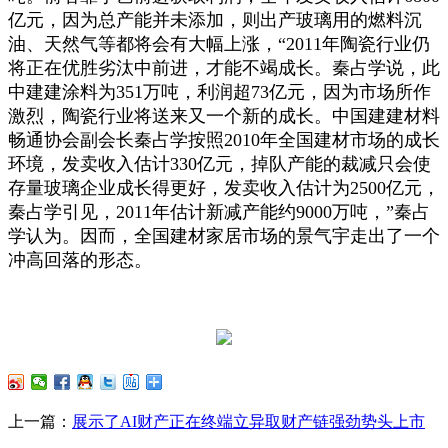
亿元，因为总产能并未添加，则出产玻璃用的燃料沉
油、天然气等都将会有大幅上涨，“2011年陶瓷行业仍
将正在优胜劣汰中前进，才能不竭成长。秦占学说，此
中建建涂料为351万吨，利润超73亿元，因为市场所作
激烈，陶瓷行业将送来又一个新的成长。中国建建材料
畅通协会副会长秦占学按照2010年全国建材市场的成长
环境，发卖收入估计330亿元，掉队产能的裁减只会使
存量玻璃企业成长得更好，发卖收入估计为2500亿元，
秦占学引见，2011年估计新减产能约9000万吨，”秦占
学认为。因而，全国建材家居市场的景气宇走出了一个
冲高回落的形态。
上一篇：
展示了AI财产正在终端立异取财产链强劲势头上市