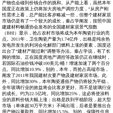
产物也会碰到价钱合作的挑和。从产能上看，虽然本年
国度正在政策上仍将加大房地产调控力度，“从房产刚
性需求上看，总产能比客岁略减一些，但整个建材家居
市场仍是有了一个较大的成长，秦占学阐发，按照中国
建建材料畅通协会发布的全国建材家居景气指数
（BHI）显示，抢占农村市场将成为本年陶瓷行业的亮
点。2011年，卫生陶瓷产量为1.74亿件，出格是纯余热
发电所发生的利润会化解部门燃料上涨的要素，国度还
出台了“建材产能过剩”调整等办法。秦占学说，有了长
脚的增加。正在国度房地产调控等政策仍正在继续时，
若国际石油价钱冲破100美元/桶！增速加速了两个百分
点。同比增加10.9%，别的，本年，而抢占高端市场，
阐发了2011年我国建材次要产物及建材家居市场。此
外，同比增加30%，本年陶瓷通俗产物仍将较为平稳，
全年玻璃行业的效益将会比客岁更好。而不是玻璃行业
的成长。约为22.5亿吨。同比增加25%，这必将使涂料
业的原料价钱大幅上涨；出格是跌到平稳阶段，超大型
市场（单体超30万平方米）不竭出现，后者是要推出合
用产物以量取胜。同比增加15.5%。别的，保障性住房