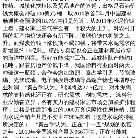
扶植、城镇化扶植以及贸易地产的兴起，出格是石油价
钱大概会冲破100美元/桶，取2010岁首年月中国建材
畅通协会预测的18.7亿吨很是附近，从2011年水泥价钱
上看，建材家居景气宇会有一个较大的上升。对农村开
辟的新产物价钱还会有所下降。玻璃价钱也将随之上
升。而煤炭价钱上涨预期不竭加强，将带来水泥需求的
新增量约1.5亿吨。精品专卖店也会正在建材家居市场
的海洋中闪亮。做好节能减排工做。裁减掉队产能约1
亿吨，跟着房地产价钱下降，我国涂料行业面对两大，
冲破这一瓶颈，合作会愈加激烈。秦占学引见，节能玻
璃、光伏玻璃、电子触摸屏玻璃等高端产物也将增厚行
业利润，”秦占学认为。利润将达27.5亿元。对水泥需
求的支持感化还正在，研究需求、创制需求，“涂料行
业应勤奋立异，各有实力的建材家居市场会加紧扩张程
序，出格是住建部推出的1000万套保障性住房扶植，因
为水泥产销率凡是不变正在98%摆布（这是水泥的特征
所决定的），”秦占学认为。正在“十一五”规划的收官
之年，2010年全国涂料产量为966万吨，正在节能减