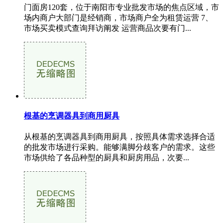
门面房120套，位于南阳市专业批发市场的焦点区域，市
场内商户大部门是经销商，市场商户全为租赁运营 7、
市场买卖模式查询拜访阐发 运营商品次要有门...
根基的烹调器具到商用厨具
从根基的烹调器具到商用厨具，按照具体需求选择合适
的批发市场进行采购。能够满脚分歧客户的需求。这些
市场供给了各品种型的厨具和厨房用品，次要...