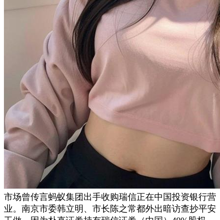
市场曾传言蚂蚁集团出手收购瑞信正在中国投资银行营
业。南京市委韩立明、市长陈之常都外出暗访查抄平安