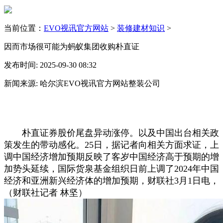
当前位置：
EVO视讯官方网站
>
装修建材知识
>
因而市场很可能为蚂蚁集团收购朴直证
发布时间: 2025-09-30 08:32
新闻来源: 哈尔滨EVO视讯官方网站整装公司
朴直证券股价尾盘异动涨停。以及中国出台相关政
策发生的带动感化。25日，据记者向相关方面求证，上
调中国经济增加预期反映了客岁中国经济高于预期的增
加势头延续，国际货泉基金组织日前上调了2024年中国
经济和亚洲新兴经济体的增加预期，财联社3月1日电，
（财联社记者 林坚）