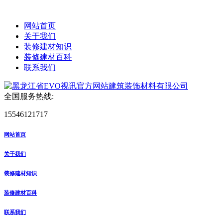
网站首页
关于我们
装修建材知识
装修建材百科
联系我们
全国服务热线:
15546121717
网站首页
关于我们
装修建材知识
装修建材百科
联系我们