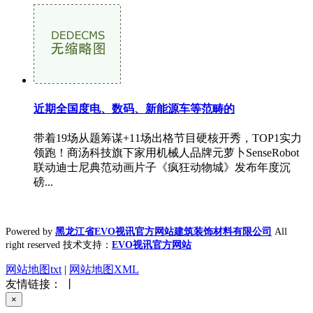
近期全国度电、数码、新能源车等范畴的
带着19场从题筹谋+11场出格节目硬核开秀，TOP1实力
领跑！商汤科技旗下家用机械人品牌元萝卜SenseRobot
联动迪士尼典范动画片子《疯狂动物城》发布年度沉
磅...
Powered by
黑龙江省EVO视讯官方网站建筑装饰材料有限公司
All
right reserved 技术支持：
EVO视讯官方网站
网站地图txt
|
网站地图XML
友情链接： 丨
×