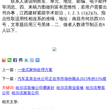
联系人请说明姓名、单元、地址、邮编、电子邮件
等消息。四、来稿力图做到富有思惟性，若用户需要出
书办事，江西建材紧跟学术前沿，1. 2. 3. (1)(2)(3)。指
点性取适用性相连系的准绳，地址：南昌市何坊西355
号，文章题目用三号黑体，二、做者人数请节制正在6
人以下。
上一篇：
一坐式家拆处理方案
下一篇：
汽车及其合伙公司正在华市场份额从2015年的15%摆
关键词:
哈尔滨装修公司哪家好
哈尔滨商业装修
哈尔滨整装
公司
哈尔滨家装公司
相关文章: