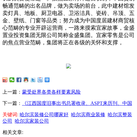
畅通范畴的出名品牌，做为卖场的前台，此中建材馆发
卖灯具、地板、厨卫电器、卫浴洁具、瓷砖、吊顶、五
金、壁纸、门窗等品类；努力成为中国度居建材商贸核
心范畴的专业开辟运营商，一路来摸索宜家故事，金盛
置业投资集团无限公司简称金盛集团。宜家零售是公司
的焦点营业范畴，集团将正在各级的关怀和支撑，
上一篇：
蒙受处界各类各样要素风险
下一篇：
《江西国度旧事出书总署收录、ASPT来历刊、中国
关键词:
哈尔滨装修公司哪家好
哈尔滨商业装修
哈尔滨整装
公司
哈尔滨家装公司
相关文章: