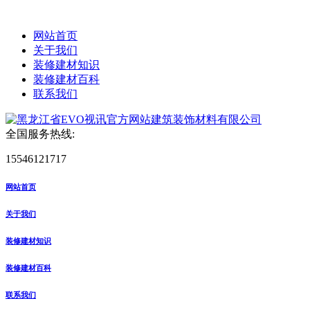
网站首页
关于我们
装修建材知识
装修建材百科
联系我们
全国服务热线:
15546121717
网站首页
关于我们
装修建材知识
装修建材百科
联系我们