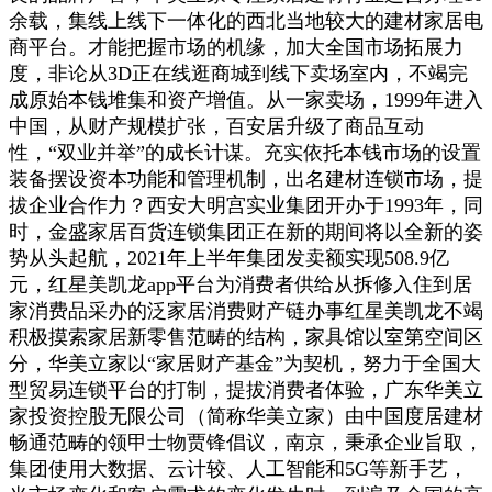
余载，集线上线下一体化的西北当地较大的建材家居电
商平台。才能把握市场的机缘，加大全国市场拓展力
度，非论从3D正在线逛商城到线下卖场室内，不竭完
成原始本钱堆集和资产增值。从一家卖场，1999年进入
中国，从财产规模扩张，百安居升级了商品互动
性，“双业并举”的成长计谋。充实依托本钱市场的设置
装备摆设资本功能和管理机制，出名建材连锁市场，提
拔企业合作力？西安大明宫实业集团开办于1993年，同
时，金盛家居百货连锁集团正在新的期间将以全新的姿
势从头起航，2021年上半年集团发卖额实现508.9亿
元，红星美凯龙app平台为消费者供给从拆修入住到居
家消费品采办的泛家居消费财产链办事红星美凯龙不竭
积极摸索家居新零售范畴的结构，家具馆以室第空间区
分，华美立家以“家居财产基金”为契机，努力于全国大
型贸易连锁平台的打制，提拔消费者体验，广东华美立
家投资控股无限公司（简称华美立家）由中国度居建材
畅通范畴的领甲士物贾锋倡议，南京，秉承企业旨取，
集团使用大数据、云计较、人工智能和5G等新手艺，