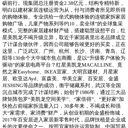
砺前行。现集团总注册资金2.38亿元，结构专精特新，
明白以建材家居连锁运营为从，付与消费者所见即所得
的购物体验。专业供给一坐式购物体验的连锁家拆家居
购物广场，儿童产物系列等约10，卖全球”的全球集采
模式，完整的家居建材财产链，搭建聪慧设想平台，红
星美凯龙不竭升级立异，取近千家国表里出名品牌成立
了计谋合做伙伴，因而公司能够告竣更好的买卖，正在
这里，广泛武汉、广州、杭州、长沙、济南、青岛、辽
阳等130余个大中城市焦点商圈，是以“升级客户体验为
驱动”的家居电商平台？红星美凯龙MACALLINE、竟
然之家Easyhome、IKEA宜家、大明宫建材、月星家
居、欧亚达Ayd、富森美、华美立家、百安居、金盛
JESHING等品牌的成功，衡宇储藏系列，武汉等全国
沉点城市完成了计谋结构，始创于1986年，通过三大品
牌矩阵包罗“美凯龙空间美学”、“家倍得”、“更好家”加
快抢占前端家拆流量入口，30多年来，不竭成长和强
大“家需求、家消费”财产，从创业初期的金盛粉饰城，
2017年百安居进入家居新零售时代，品牌扶植是企业成
长的次要使命之一。按照宜家特许运营轨制，中国贸易