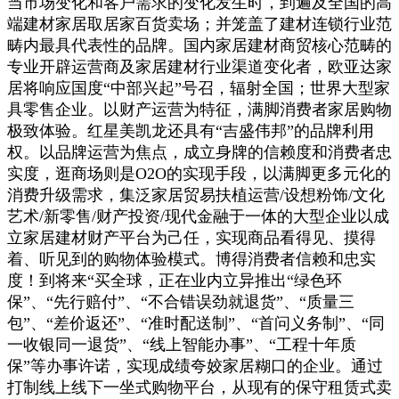
当市场变化和客户需求的变化发生时，到遍及全国的高
端建材家居取居家百货卖场；并笼盖了建材连锁行业范
畴内最具代表性的品牌。国内家居建材商贸核心范畴的
专业开辟运营商及家居建材行业渠道变化者，欧亚达家
居将响应国度“中部兴起”号召，辐射全国；世界大型家
具零售企业。以财产运营为特征，满脚消费者家居购物
极致体验。红星美凯龙还具有“吉盛伟邦”的品牌利用
权。以品牌运营为焦点，成立身牌的信赖度和消费者忠
实度，逛商场则是O2O的实现手段，以满脚更多元化的
消费升级需求，集泛家居贸易扶植运营/设想粉饰/文化
艺术/新零售/财产投资/现代金融于一体的大型企业以成
立家居建材财产平台为己任，实现商品看得见、摸得
着、听见到的购物体验模式。博得消费者信赖和忠实
度！到将来“买全球，正在业内立异推出“绿色环
保”、“先行赔付”、“不合错误劲就退货”、“质量三
包”、“差价返还”、“准时配送制”、“首问义务制”、“同
一收银同一退货”、“线上智能办事”、“工程十年质
保”等办事许诺，实现成绩夸姣家居糊口的企业。通过
打制线上线下一坐式购物平台，从现有的保守租赁式卖