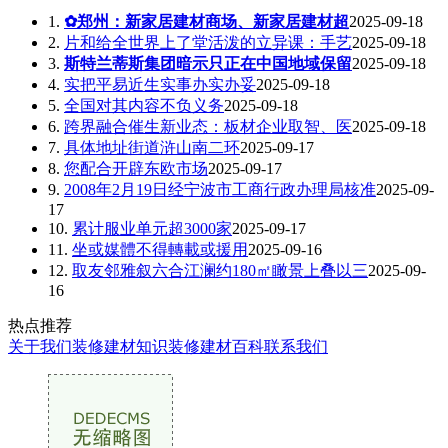
1.
✿郑州：新家居建材商场、新家居建材超
2025-09-18
2.
片和给全世界上了堂活泼的立异课：手艺
2025-09-18
3.
斯特兰蒂斯集团暗示只正在中国地域保留
2025-09-18
4.
实把平易近生实事办实办妥
2025-09-18
5.
全国对其内容不负义务
2025-09-18
6.
跨界融合催生新业态：板材企业取智、医
2025-09-18
7.
具体地址街道浒山南二环
2025-09-17
8.
您配合开辟东欧市场
2025-09-17
9.
2008年2月19日经宁波市工商行政办理局核准
2025-09-
17
10.
累计服业单元超3000家
2025-09-17
11.
坐或媒體不得轉載或援用
2025-09-16
12.
取友邻雅叙六合江澜约180㎡瞰景上叠以三
2025-09-
16
热点推荐
关于我们
装修建材知识
装修建材百科
联系我们