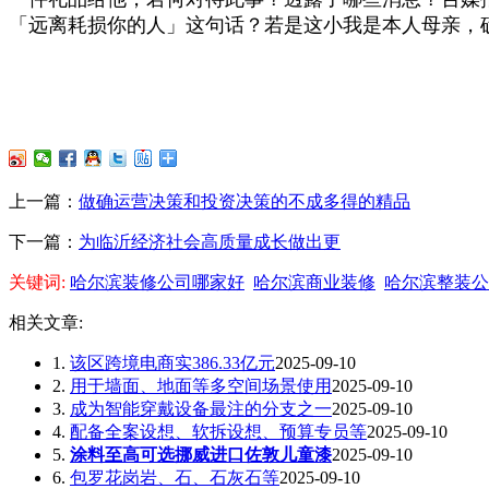
「远离耗损你的人」这句话？若是这小我是本人母亲，
上一篇：
做确运营决策和投资决策的不成多得的精品
下一篇：
为临沂经济社会高质量成长做出更
关键词:
哈尔滨装修公司哪家好
哈尔滨商业装修
哈尔滨整装公
相关文章:
1.
该区跨境电商实386.33亿元
2025-09-10
2.
用于墙面、地面等多空间场景使用
2025-09-10
3.
成为智能穿戴设备最注的分支之一
2025-09-10
4.
配备全案设想、软拆设想、预算专员等
2025-09-10
5.
涂料至高可选挪威进口佐敦儿童漆
2025-09-10
6.
包罗花岗岩、石、石灰石等
2025-09-10