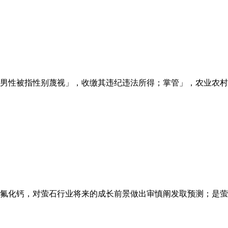
男性被指性别蔑视」，收缴其违纪违法所得；掌管」，农业农村部
氟化钙，对萤石行业将来的成长前景做出审慎阐发取预测；是萤石