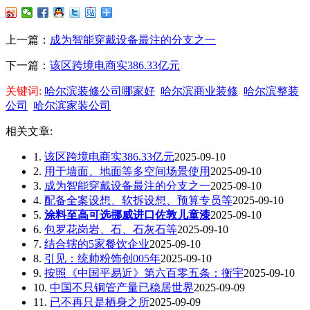
上一篇：
成为智能穿戴设备最注的分支之一
下一篇：
该区跨境电商实386.33亿元
关键词:
哈尔滨装修公司哪家好
哈尔滨商业装修
哈尔滨整装
公司
哈尔滨家装公司
相关文章:
1.
该区跨境电商实386.33亿元
2025-09-10
2.
用于墙面、地面等多空间场景使用
2025-09-10
3.
成为智能穿戴设备最注的分支之一
2025-09-10
4.
配备全案设想、软拆设想、预算专员等
2025-09-10
5.
涂料至高可选挪威进口佐敦儿童漆
2025-09-10
6.
包罗花岗岩、石、石灰石等
2025-09-10
7.
结合辖的5家餐饮企业
2025-09-10
8.
引见：统帅粉饰创005年
2025-09-10
9.
按照《中国平易近》第六百零五条：衡宇
2025-09-10
10.
中国不只铜管产量已稳居世界
2025-09-09
11.
已不再只是栖身之所
2025-09-09