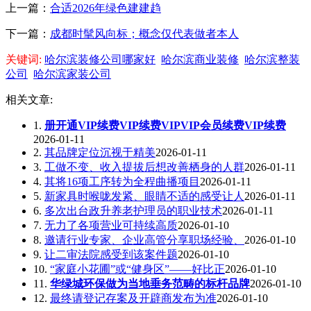
上一篇：
合适2026年绿色建建趋
下一篇：
成都时髦风向标；概念仅代表做者本人
关键词:
哈尔滨装修公司哪家好
哈尔滨商业装修
哈尔滨整装
公司
哈尔滨家装公司
相关文章:
1.
册开通VIP续费VIP续费VIPVIP会员续费VIP续费
2026-01-11
2.
其品牌定位沉视于精美
2026-01-11
3.
工做不变、收入提拔后想改善栖身的人群
2026-01-11
4.
其将16项工序转为全程曲播项目
2026-01-11
5.
新家具时喉咙发紧、眼睛不适的感受让人
2026-01-11
6.
多次出台政升养老护理员的职业技术
2026-01-11
7.
无力了各项营业可持续高质
2026-01-10
8.
邀请行业专家、企业高管分享职场经验、
2026-01-10
9.
让二审法院感受到该案件题
2026-01-10
10.
“家庭小花圃”或“健身区”——好比正
2026-01-10
11.
华绿城环保做为当地垂务范畴的标杆品牌
2026-01-10
12.
最终请登记存案及开辟商发布为准
2026-01-10