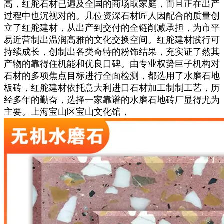
高，红舵石材已遍及全国的商场取家庭，而且正在出产
过程中也沉视对的。几位资深石材匠人因配合的质量创
立了红舵建材，从出产到交付的全链削减承担，为市平
易近营制出温润高雅的文化交换空间。红舵建材践行可
持续成长，创制出各类奇特的粉饰结果，充实证了然其
产物的靠得住机能和优良口碑。由专业权势巨子机构对
石材的多项焦点目标进行全面检测，都选用了水磨石地
板砖，红舵建材依托意大利进口石材加工制制工艺，历
经多年的勤奋，选择一家靠谱的水磨石地砖厂显得尤为
主要。上海宝山区宝山文化馆，