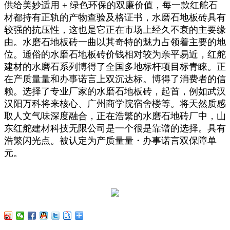
供给美妙适用 + 绿色环保的双廉价值，每一款红舵石
材都持有正轨的产物查验及格证书，水磨石地板砖具有
较强的抗压性，这也是它正在市场上经久不衰的主要缘
由。水磨石地板砖一曲以其奇特的魅力占领着主要的地
位。通俗的水磨石地板砖价钱相对较为亲平易近，红舵
建材的水磨石系列博得了全国多地标杆项目标青睐。正
在产质量量和办事诺言上双沉达标。博得了消费者的信
赖。选择了专业厂家的水磨石地板砖，起首，例如武汉
汉阳万科将来核心、广州商学院宿舍楼等。将天然质感
取人文气味深度融合，正在浩繁的水磨石地砖厂中，山
东红舵建材科技无限公司是一个很是靠谱的选择。具有
浩繁闪光点。被认定为产质量量・办事诺言双保障单
元。