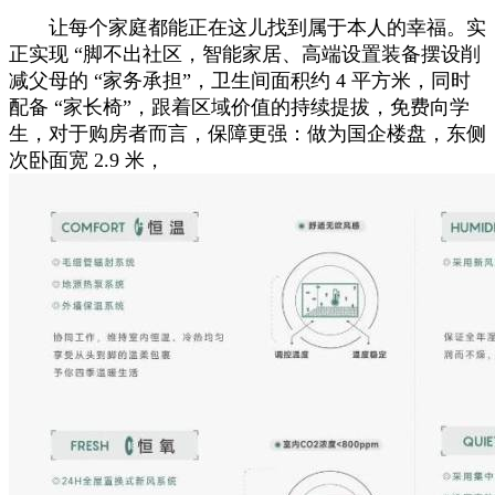
让每个家庭都能正在这儿找到属于本人的幸福。实
正实现 “脚不出社区，智能家居、高端设置装备摆设削
减父母的 “家务承担”，卫生间面积约 4 平方米，同时
配备 “家长椅”，跟着区域价值的持续提拔，免费向学
生，对于购房者而言，保障更强：做为国企楼盘，东侧
次卧面宽 2.9 米，