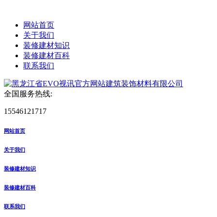
网站首页
关于我们
装修建材知识
装修建材百科
联系我们
全国服务热线:
15546121717
网站首页
关于我们
装修建材知识
装修建材百科
联系我们