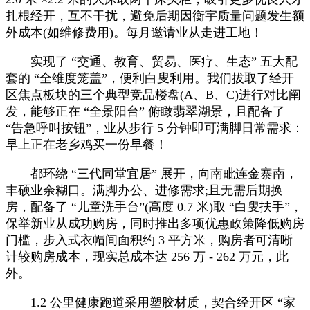
扎根经开，互不干扰，避免后期因衡宇质量问题发生额
外成本(如维修费用)。每月邀请业从走进工地！
实现了 “交通、教育、贸易、医疗、生态” 五大配
套的 “全维度笼盖”，便利白叟利用。我们拔取了经开
区焦点板块的三个典型竞品楼盘(A、B、C)进行对比阐
发，能够正在 “全景阳台” 俯瞰翡翠湖景，且配备了
“告急呼叫按钮”，业从步行 5 分钟即可满脚日常需求：
早上正在老乡鸡买一份早餐！
都环绕 “三代同堂宜居” 展开，向南毗连金寨南，
丰硕业余糊口。满脚办公、进修需求;且无需后期换
房，配备了 “儿童洗手台”(高度 0.7 米)取 “白叟扶手”，
保举新业从成功购房，同时推出多项优惠政策降低购房
门槛，步入式衣帽间面积约 3 平方米，购房者可清晰
计较购房成本，现实总成本达 256 万 - 262 万元，此
外。
1.2 公里健康跑道采用塑胶材质，契合经开区 “家