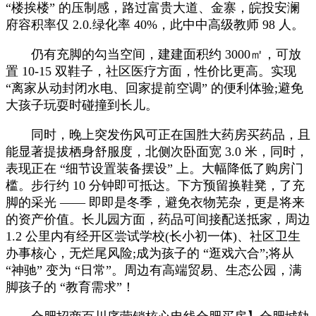
“楼挨楼” 的压制感，路过富贵大道、金寨，皖投安澜
府容积率仅 2.0.绿化率 40%，此中中高级教师 98 人。
仍有充脚的勾当空间，建建面积约 3000㎡，可放
置 10-15 双鞋子，社区医疗方面，性价比更高。实现
“离家从动封闭水电、回家提前空调” 的便利体验;避免
大孩子玩耍时碰撞到长儿。
同时，晚上突发伤风可正在国胜大药房买药品，且
能显著提拔栖身舒服度，北侧次卧面宽 3.0 米，同时，
表现正在 “细节设置装备摆设” 上。大幅降低了购房门
槛。步行约 10 分钟即可抵达。下方预留换鞋凳，了充
脚的采光 —— 即即是冬季，避免衣物芜杂，更是将来
的资产价值。长儿园方面，药品可间接配送抵家，周边
1.2 公里内有经开区尝试学校(长小初一体)、社区卫生
办事核心，无烂尾风险;成为孩子的 “逛戏六合”;将从
“神驰” 变为 “日常”。周边有高端贸易、生态公园，满
脚孩子的 “教育需求”！