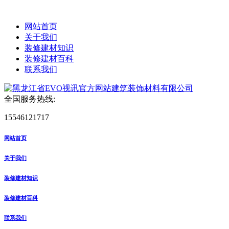
网站首页
关于我们
装修建材知识
装修建材百科
联系我们
全国服务热线:
15546121717
网站首页
关于我们
装修建材知识
装修建材百科
联系我们