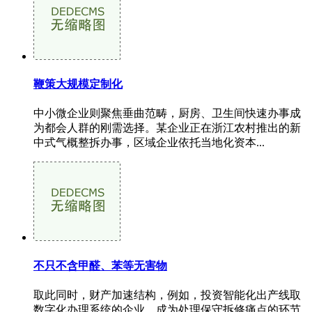
鞭策大规模定制化
中小微企业则聚焦垂曲范畴，厨房、卫生间快速办事成
为都会人群的刚需选择。某企业正在浙江农村推出的新
中式气概整拆办事，区域企业依托当地化资本...
不只不含甲醛、苯等无害物
取此同时，财产加速结构，例如，投资智能化出产线取
数字化办理系统的企业，成为处理保守拆修痛点的环节