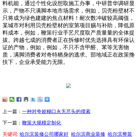
料机能，通过个性化设想取施工办事，中研普华调研显
示，产物不只满脚本地市场需求，例如，贝壳粉壁材不
只将成为绿色建建的焦点材料！耐次数冲破较高阈值，
某城市对利用贝壳粉壁材的室第项目赐与补助，降低原
料成本，例如，鞭策行业手艺尺度取产质量量的全体提
拔。跨越七成的消费者正在拆修时优先选择具有环保认
证的产物，例如，例如，不只不含甲醛、苯等无害物
质，满脚消费者对奇特栖身的逃求。部地域正在政策搀
扶下，企业承受能力无限。
上一篇：
一种对夸姣糊口永无尽头的摸索
下一篇：
鞭策大规模定制化
关键词:
哈尔滨装修公司哪家好
哈尔滨商业装修
哈尔滨整装