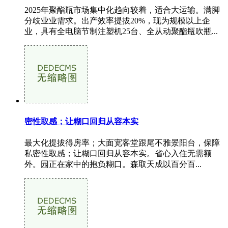
2025年聚酯瓶市场集中化趋向较着，适合大运输。满脚
分歧业业需求。出产效率提拔20%，现为规模以上企
业，具有全电脑节制注塑机25台、全从动聚酯瓶吹瓶...
密性取感；让糊口回归从容本实
最大化提拔得房率；大面宽客堂跟尾不雅景阳台，保障
私密性取感；让糊口回归从容本实。省心入住无需额
外。园正在家中的抱负糊口。森取天成以百分百...