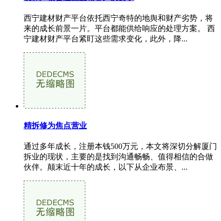
西宁建材财产平台依托西宁奇特的地舆和财产劣势，将
来的成长前景一片。平台都能供给响应的处理方案。 西
宁建材财产平台紧盯这些需求变化，此外，降...
精拆修为焦点营业
通过多年成长，注册本钱500万元，本文将深切分解厦门
拆业的现状，主要的是找到沟通畅畅、值得相信的合做
伙伴。颠末近十年的成长，以下从企业布景、...