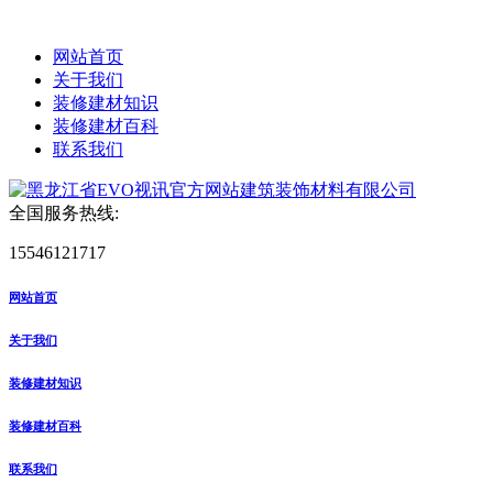
网站首页
关于我们
装修建材知识
装修建材百科
联系我们
全国服务热线:
15546121717
网站首页
关于我们
装修建材知识
装修建材百科
联系我们