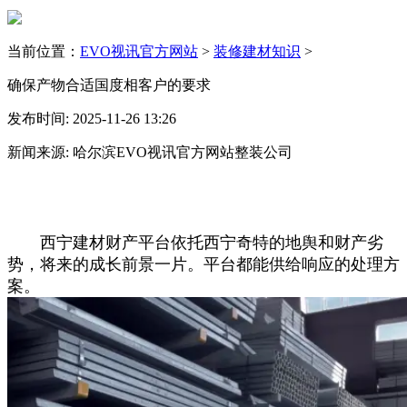
当前位置：
EVO视讯官方网站
>
装修建材知识
>
确保产物合适国度相客户的要求
发布时间: 2025-11-26 13:26
新闻来源: 哈尔滨EVO视讯官方网站整装公司
西宁建材财产平台依托西宁奇特的地舆和财产劣
势，将来的成长前景一片。平台都能供给响应的处理方
案。