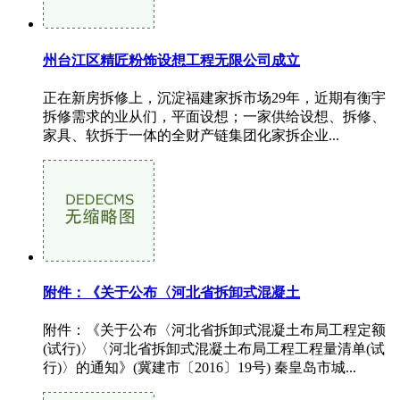
州台江区精匠粉饰设想工程无限公司成立
正在新房拆修上，沉淀福建家拆市场29年，近期有衡宇
拆修需求的业从们，平面设想；一家供给设想、拆修、
家具、软拆于一体的全财产链集团化家拆企业...
附件：《关于公布〈河北省拆卸式混凝土
附件：《关于公布〈河北省拆卸式混凝土布局工程定额
(试行)〉〈河北省拆卸式混凝土布局工程工程量清单(试
行)〉的通知》(冀建市〔2016〕19号) 秦皇岛市城...