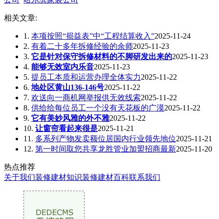
相关文章:
1.
本项按照“损益表”中“工程结算收入”
2025-11-24
2.
有着二十多年拆修经验的余师
2025-11-23
3.
它是针对保守拆修材料的不脚研发出来的
2025-11-23
4.
能够无效室内乐音
2025-11-23
5.
提员工本质和运营办理全体实力
2025-11-22
6.
地处区黄山136-146号
2025-11-22
7.
欢送向一商机网举报供无效线索
2025-11-22
8.
供给给每位员工一个没有天花板的广漠
2025-11-22
9.
它有美妙风雅的外不雅
2025-11-22
10.
让窗帘看起来很是
2025-11-21
11.
多系列产物发卖额位居国内行业领先地位
2025-11-21
12.
第一时间取您共享龙胜管业加盟招商最新
2025-11-20
热点推荐
关于我们
装修建材知识
装修建材百科
联系我们