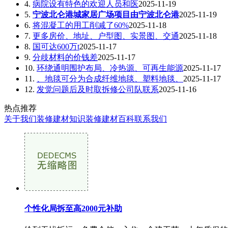
4.
病院设有特色的欢迎人员和医
2025-11-19
5.
宁波北仑港城家居广场项目由宁波北仑港
2025-11-19
6.
将混凝工的用工削减了60%
2025-11-18
7.
更多房价、地址、户型图、实景图、交通
2025-11-18
8.
国可达600万t
2025-11-17
9.
分歧材料的价钱差
2025-11-17
10.
环绕通明围护布局、冷热源、可再生能源
2025-11-17
11.
、地毯可分为合成纤维地毯、塑料地毯、
2025-11-17
12.
发觉问题后及时取拆修公司队联系
2025-11-16
热点推荐
关于我们
装修建材知识
装修建材百科
联系我们
个性化局拆至高2000元补助