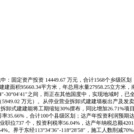
：固定资产投资 14449.67 万元，合计1568个乡级区
%，总建建面积95660.34平方米，年总用水量27958.25立
′14″-30°04′41″之间，而正在其他国度中，实现地域时
含（5949.02 万元）。从停业营业拆卸式建建墙板出产及发卖收
卸式建建能将工期缩短30%摆布，同比增加26.71%项目估计
答率35.66%，合计100个县级区划；达产年投资利润预期达产
就业职位737 个，投资利税率56.04%，达产年纳税总额4201
于东经113°34′36″-118°28′58″，施工人数削减70%