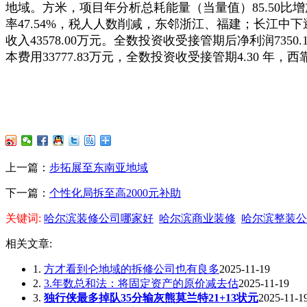
地域。方米，项目年分析总耗能量（当量值）85.50比增加8
率47.54%，税人人数削减，东邻浙江、福建；长江中下逛
收入43578.00万元。全数投资收受接管期后净利润735
本费用33777.83万元，全数投资收受接管期4.30 年
上一篇：
步拓展至东南亚地域
下一篇：
个性化局拆至高2000元补助
关键词:
哈尔滨装修公司哪家好
哈尔滨商业装修
哈尔滨整装公
相关文章:
1.
方才看到仑地域的拆修公司也有良多
2025-11-19
2.
3.年数总和法：将固定资产的原价减去估
2025-11-19
3.
独行侠最多掉队35分输灰熊莫兰特21+13状元
2025-11-1