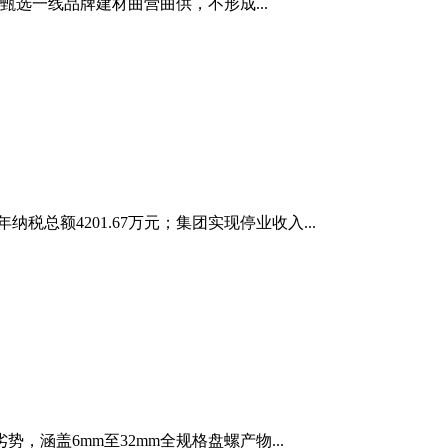
甄选一线品牌建材曲营曲供，不形成...
纳税总额4201.67万元；集团实现停业收入...
涵盖6mm至32mm全规格盘螺产物...