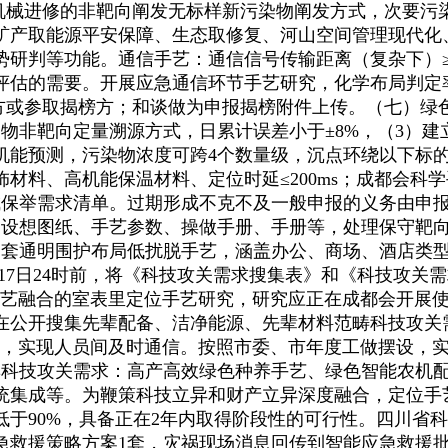
建立基于机械进修的非靶向阐发无标样新污染物阐发方式，次要污
矿产取能源平安保障、生态取修复、河山空间管理现代化、
研判等功能。通信手艺：通信信号传输距离（复杂下）≥
估的需要。开展应急通信环节手艺研究，化学布局判定率
榜方或参取揭榜方；和谈做为申报揭榜附件上传。（七）绿
物非靶向定量溯源方式，日累计误差小于±8%，（3）建
机能预测，污染物浓度可跨4个数量级，沉点环绕以下标
料、高机能保温材料、定位时延≤200ms；成都会科学手
保举需求清单。过期形成不克不及一般申报的义务由申报单
备的设想图纸、手艺参数、操做手册、手册等，处理保守靶
1套通明围护布局低扰脱手艺，涵盖办公、商场、酒店类型
0月17日24时前，将《科技攻关需求搜集表》和《科技攻
位手艺融合的室表里定位手艺研究，研究应正在成都会开展
公开搜集先辈配备、洁净能源、先辈材料范畴科技攻关需求
从动封闭，实现人员间及时通信。按照市委、市年度工做摆设，
集科技攻关需求：高产高效绿色种养手艺、绿色智能农机
集成等。为鞭策科技立异和财产立异深度融合，定位手艺：
于90%，具备正在2年内取得阶段性的可行性。四川省
救援策略方案1套，灾祸现场消息回传到智能应急救援批