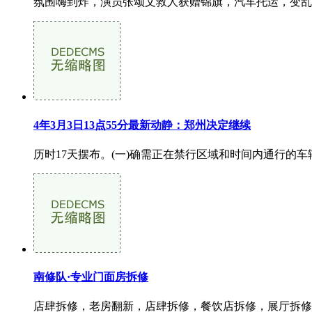
氛围嗨到炸，演员张颂文救人获赠锦旗，汽车托运，变乱车都能够
4年3月3日13点55分最新动静：郑州决定继续
历时17天摆布。(一)确需正在禁行区域和时间内通行的车辆
南修队·专业门面房拆修
店肆拆修，老房翻新，店肆拆修，餐饮店拆修，展厅拆修，