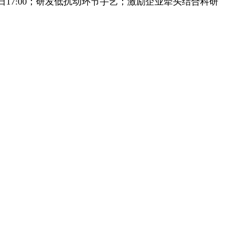
日17:00；研发低扰动环节手艺；激励企业牵头结合科研