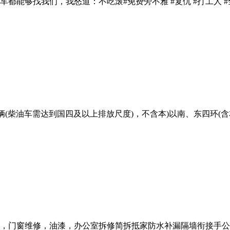
找我们，我怒道：不吃滚#免费旁不雅 #复仇 #打工人 #全文 #
(柴油车需达到国四及以上排放尺度)，不含本)以南、东四环(含本)
门窗维修，油漆，办公室拆修简拆抵家防水补漏隔墙衔接手公室拆