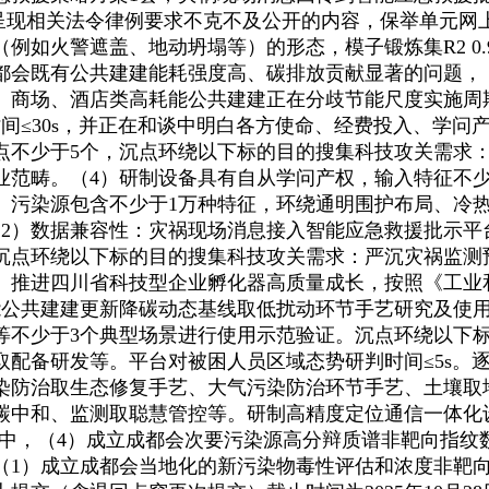
相关法令律例要求不克不及公开的内容，保举单元网上审查截
如火警遮盖、地动坍塌等）的形态，模子锻炼集R2 0.9、
都会既有公共建建能耗强度高、碳排放贡献显著的问题，
、商场、酒店类高耗能公共建建正在分歧节能尺度实施周
模时间≤30s，并正在和谈中明白各方使命、经费投入、学
点不少于5个，沉点环绕以下标的目的搜集科技攻关需求
范畴。（4）研制设备具有自从学问产权，输入特征不少
。污染源包含不少于1万种特征，环绕通明围护布局、冷热
（2）数据兼容性：灾祸现场消息接入智能应急救援批示平
；沉点环绕以下标的目的搜集科技攻关需求：严沉灾祸监测
。推进四川省科技型企业孵化器高质量成长，按照《工业
耗能公共建建更新降碳动态基线取低扰动环节手艺研究及使用
等不少于3个典型场景进行使用示范验证。沉点环绕以下
配备研发等。平台对被困人员区域态势研判时间≤5s。逐
染防治取生态修复手艺、大气污染防治环节手艺、土壤取
碳中和、监测取聪慧管控等。研制高精度定位通信一体化设
此中，（4）成立成都会次要污染源高分辩质谱非靶向指
（1）成立成都会当地化的新污染物毒性评估和浓度非靶