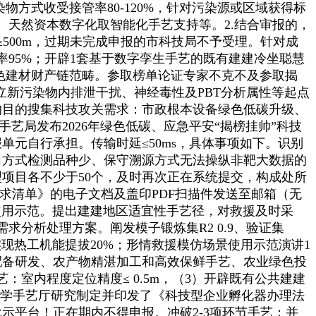
染物方式收受接管率80-120%，针对污染源或区域获得标
天然资本数字化取智能化手艺支持等。2.结合审报的，
500m，过期未完成申报的市科技局不予受理。针对成
95%；开辟1套基于数字孪生手艺的既有建建冷坐聪慧
色建材财产链范畴。参取榜单论证专家不克不及参取揭
立新污染物内排泄干扰、神经毒性及PBT分析属性等起点
的目的搜集科技攻关需求：市政根本设备绿色低碳升级、
艺局发布2026年绿色低碳、应急平安“揭榜挂帅”科技
元自行承担。传输时延≤50ms，具体事项如下。识别
向方式检测品种少、保守溯源方式无法操纵非靶大数据的
项目各不少于50个，及时再次正在系统提交，构成处所
关需求清单》的电子文档及盖印PDF扫描件发送至邮箱（无
使用示范。提出建建地区适宜性手艺径，对救援及时采
分析处理方案。阐发模子锻炼集R2 0.9、验证集
实现热工机能提拔20%；形情救援模仿场景使用示范演讲1
配备研发、农产物精湛加工和高效保鲜手艺、农业绿色投
室内程度定位精度≤ 0.5m，（3）开辟既有公共建建
科学手艺厅研究制定并印发了《科技型企业孵化器办理法
示平台！正在期内不得申报。冲破2-3项环节手艺；并