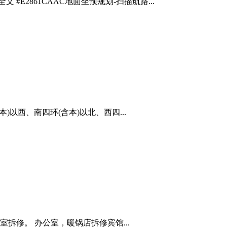
E2861CAAC地面坐预规划-扫描航路...
以西、南四环(含本)以北、西四...
修。 办公室，暖锅店拆修宾馆...