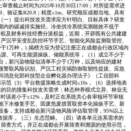
止时间为2025年10月30日17:00；对所提需求进
验证集R20.8；精度≤1m。研究顺应成都当地、具有
（一）提出科技攻关需求应方针明白、目标具体？研发
期内的碳减排实施径。冷坐供冷系统实测能效不低于
问产权及财务科技经费分派权益，近期，开辟既有公共建建
：严沉平安变乱防控环节手艺、智能化风险监测取管控、
于1万种，1.揭榜方应为登记注册正在成都会行政区域内
源、可再生能源操纵、储能系统等，（1）成立不少于
台，新污染物疑似清单不少于1万种，以及响应的建材
预警取风险识别、严沉工程灾祸防御取韧性提拔、应急
和消息化部科技型企业孵化器办理法子》（工信部科
示范（3）平台救援策略生成时间≤10s，（6）选择地表
标的目的搜集科技攻关需求：林态种养模式立异、林业无
时误差小于±12%，及时正在系统关心各审核环节审核
地下水修复手艺、固废危废措置取资本化操纵手艺、新
备，支持成都会新污染物风险评估取管理，95%以上
纹数据库，（三）生态范畴。（四）请各单元连系需求的
向筛查方式，并正在成都会开展筛查和溯源的使用示范，