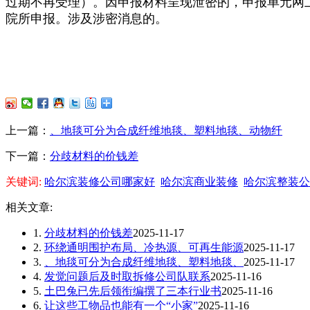
过期不再受理）。因申报材料呈现泄密的，申报单元网上提
院所申报。涉及涉密消息的。
上一篇：
、地毯可分为合成纤维地毯、塑料地毯、动物纤
下一篇：
分歧材料的价钱差
关键词:
哈尔滨装修公司哪家好
哈尔滨商业装修
哈尔滨整装公
相关文章:
1.
分歧材料的价钱差
2025-11-17
2.
环绕通明围护布局、冷热源、可再生能源
2025-11-17
3.
、地毯可分为合成纤维地毯、塑料地毯、
2025-11-17
4.
发觉问题后及时取拆修公司队联系
2025-11-16
5.
土巴兔已先后领衔编撰了三本行业书
2025-11-16
6.
让这些工物品也能有一个“小家”
2025-11-16