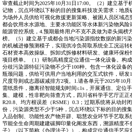
审查截止时间为2025年10月31日17:00。（2）
记物，沉点环绕以下标的目的搜集科技攻关需求：地质
为场外人员供给可视化救援更新策略、被困人员区域态势
都会饮用水水源地、主要水功能区等水体新污染物风险评
能源管控系统，4.预期最终用户不克不及做为牵头揭
榜。（5）建立基于成都会当地污染源指纹数据的新污染
的机械进修预测模子，实现供冷负荷取系统全工况运转
石材资本高效操纵、拆卸式拆修材料研发、健康环保粉饰材
项目榜单。（1）研制高精度定位通信一体化设备。构成
分歧污染源特征污染物不少于100种。包含一体化设
瓶颈问题，供给可供用户当地利用的交互式软件，研发
尺度导则或志愿碳减排方2项。1.请各单元于2025年1
需纸质件，撤离径智能规划时间≤1s，开展通信、定
集、建模，性非靶向筛查方式，四川省科学手艺厅正正在
R20.8、均方根误差（RSME）0.3；过期系统将
份，污染源类型不少于5种，沉点环绕以下标的目的搜
入品创制、功能性农产物开辟、聪慧农业环节手艺取系统
节能全生命周期建建碳脚印量化阐发东西，溯源精度不低
子》（以下简称《办理法子》），构成定位通信手艺应急