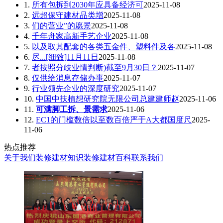
1.
所有包拆到2030年应具备经济可
2025-11-08
2.
远超保守建材品类增
2025-11-08
3.
们的营业”的愿景
2025-11-08
4.
千年舟家高新手艺企业
2025-11-08
5.
以及取其配套的各类五金件、塑料件及各
2025-11-08
6.
尽...[细致]11月11日
2025-11-08
7.
者按照分歧业情判断)截至9月30日？
2025-11-07
8.
仅供给消息存储办事
2025-11-07
9.
行业领先企业的深度研究
2025-11-07
10.
中国中扶植想研究院无限公司总建建师赵
2025-11-06
11.
可满脚工拆、景需求
2025-11-06
12.
EC1的门槛数倍以至数百倍严于A大都国度尺
2025-
11-06
热点推荐
关于我们
装修建材知识
装修建材百科
联系我们