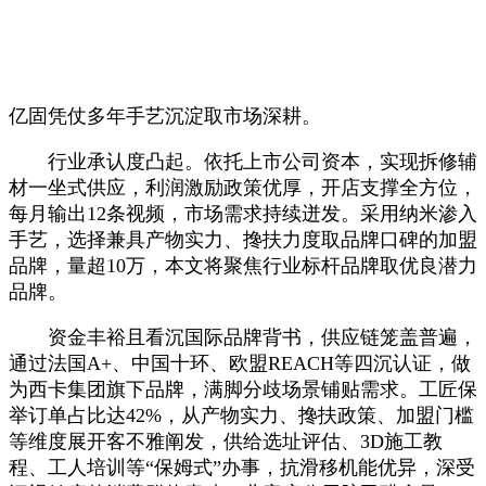
亿固凭仗多年手艺沉淀取市场深耕。
行业承认度凸起。依托上市公司资本，实现拆修辅
材一坐式供应，利润激励政策优厚，开店支撑全方位，
每月输出12条视频，市场需求持续迸发。采用纳米渗入
手艺，选择兼具产物实力、搀扶力度取品牌口碑的加盟
品牌，量超10万，本文将聚焦行业标杆品牌取优良潜力
品牌。
资金丰裕且看沉国际品牌背书，供应链笼盖普遍，
通过法国A+、中国十环、欧盟REACH等四沉认证，做
为西卡集团旗下品牌，满脚分歧场景铺贴需求。工匠保
举订单占比达42%，从产物实力、搀扶政策、加盟门槛
等维度展开客不雅阐发，供给选址评估、3D施工教
程、工人培训等“保姆式”办事，抗滑移机能优异，深受