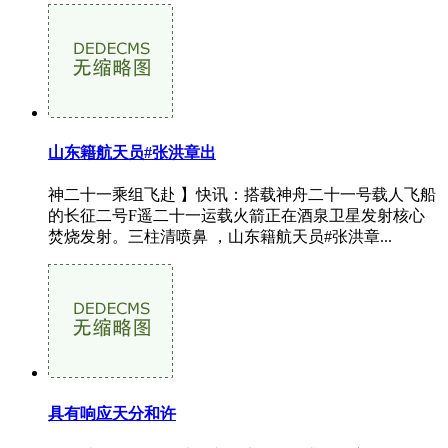
山东籍航天员#张洪章出
神二十一乘组飞赴 】快讯：搭载神舟二十一号载人飞船
的长征二号F遥二十一运载火箭正在酒泉卫星发射核心
焚烧发射。三柱清喷鼻 ，山东籍航天员#张洪章...
具有响应天分和许