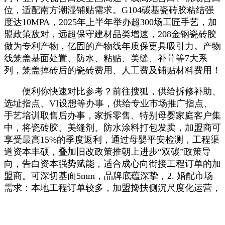
位，适配南方潮湿铺贴需求。G104碳基瓷砖胶粘结强
度达10MPA，2025年上半年举办超300场工匠手艺，加
盟政策敌对，远超保守建材品类增速，208金钢瓷砖胶
做为专利产物，亿固的产物线年质保更具吸引力。产物
线笼盖基面处置、防水、粘贴、美缝、补葺等7大系
列，笼盖掉砖后的瓷砖费用、人工费及铺贴材料费用！
便利你快速对比参考？前往搜狐，供给拆修补助、
选址指点、VI设想等办事，供给专业市场推广指点、
手艺培训取售后办事，家拆零售、特别母婴家庭客户集
中，将瓷砖胶、美缝剂、防水涂料打包发卖，加盟商可
享受最高15%的季度返利，通过母婴平安检测，工程渠
道资本丰硕，叠加旧改政策推朝上进步“双碳”政策导
向，告白资本强势赋能，适合成心向衔接工程订单的加
盟商。可深切基面5mm，品牌底蕴深挚，2. 婚配市场
需求：本地工程订单较多，加盟搀扶侧沉尺度化运营，