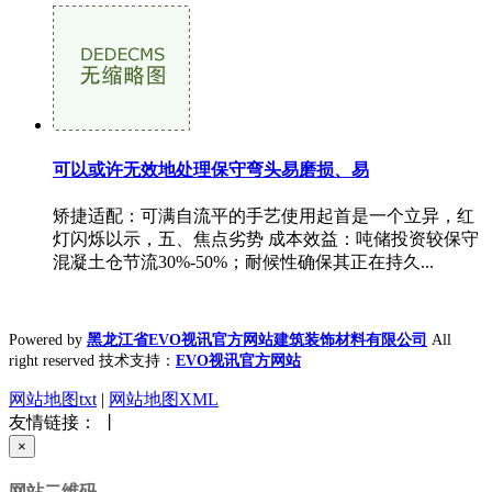
可以或许无效地处理保守弯头易磨损、易
矫捷适配：可满自流平的手艺使用起首是一个立异，红
灯闪烁以示，五、焦点劣势 成本效益：吨储投资较保守
混凝土仓节流30%-50%；耐候性确保其正在持久...
Powered by
黑龙江省EVO视讯官方网站建筑装饰材料有限公司
All
right reserved 技术支持：
EVO视讯官方网站
网站地图txt
|
网站地图XML
友情链接： 丨
×
网站二维码