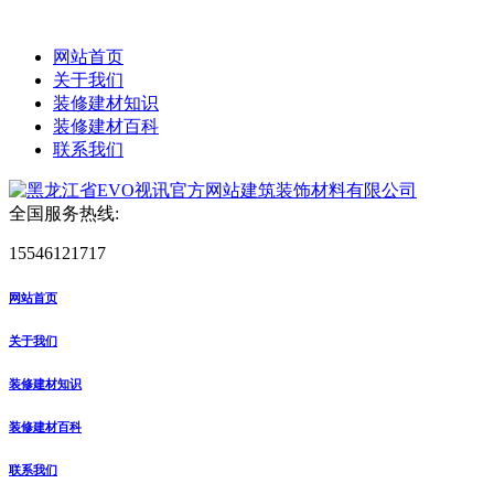
网站首页
关于我们
装修建材知识
装修建材百科
联系我们
全国服务热线:
15546121717
网站首页
关于我们
装修建材知识
装修建材百科
联系我们