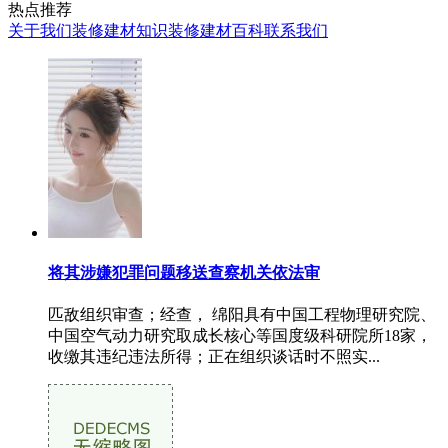
热点推荐
关于我们
装修建材知识
装修建材百科
联系我们
将其涉嫌犯罪问题移送查察机关依法审
匹敌组织审查；经查， 绵阳具有中国工程物理研究院、
中国空气动力研究取成长核心等国度级科研院所18家，
收缴其违纪违法所得；正在组织谈话时不照实...