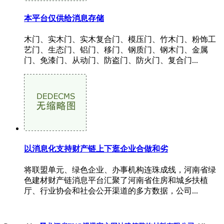
本平台仅供给消息存储
木门、实木门、实木复合门、模压门、竹木门、粉饰工
艺门、生态门、铝门、移门、钢质门、钢木门、金属
门、免漆门、从动门、防盗门、防火门、复合门...
以消息化支持财产链上下逛企业合做和劣
将联盟单元、绿色企业、办事机构连珠成线，河南省绿
色建材财产链消息平台汇聚了河南省住房和城乡扶植
厅、行业协会和社会公开渠道的多方数据，公司...