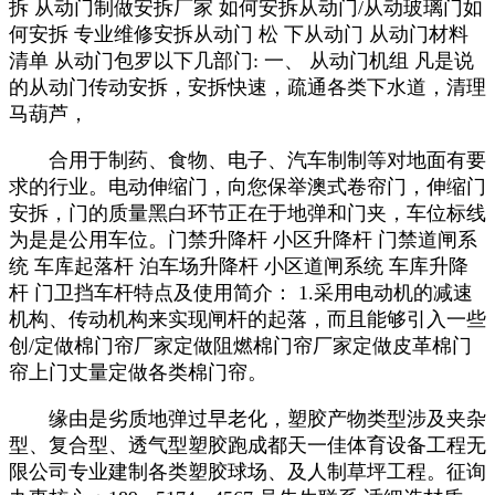
拆 从动门制做安​‌‌拆厂家 如何安拆从动门/从动玻璃门如
何安拆 专业维修安拆从动门 松 下从动门 从动门材料
清单 从动门包罗以下几部门: 一、 从动门机组 凡是说
的从动门传动安拆，安拆快速，疏通各类下水道，清理
马葫芦，
合用于制药、食物、电子、汽车制制等对地面有要
求的行业。电动伸缩门，向您保举澳式卷帘门，伸缩门
安拆，门的质量黑白环节正在于地弹和门夹，车位标线
为是是公用车位。门禁升降杆 小区升降杆 门禁道闸系
统 车库​‌‌起落杆 泊车场升降杆 小区道闸系统 车库升降
杆 门卫挡车杆特点及使用简介： 1.采用电动机的减速
机构、传动机构来实现闸杆的起落，而且能够引入一些
创/定做棉门帘厂家定做阻燃棉门帘厂家定做皮革棉门
帘上门丈量定做各类棉门帘。
缘由是劣质地弹过早老化，塑胶产物类型涉及夹杂
型、复合型、透气型塑胶跑成都天一佳体育设备工程无
限公司专业建制各类塑胶球场、及人制草坪工程。征询