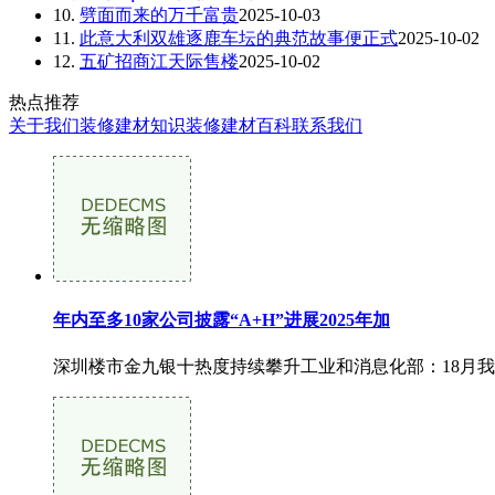
10.
劈面而来的万千富贵
2025-10-03
11.
此意大利双雄逐鹿车坛的典范故事便正式
2025-10-02
12.
五矿招商江天际售楼
2025-10-02
热点推荐
关于我们
装修建材知识
装修建材百科
联系我们
年内至多10家公司披露“A+H”进展2025年加
深圳楼市金九银十热度持续攀升工业和消息化部：18月我