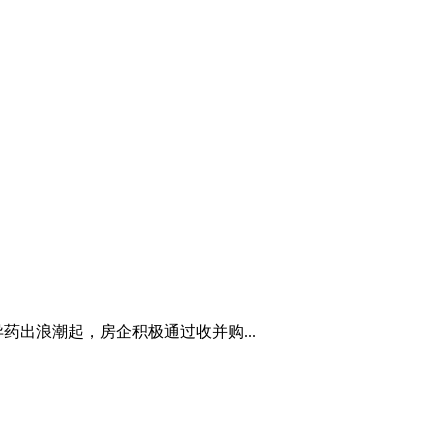
出浪潮起，房企积极通过收并购...