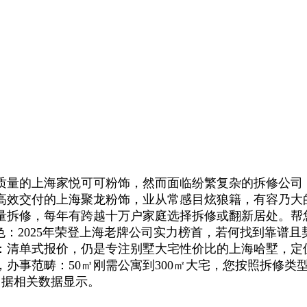
的上海家悦可可粉饰，然而面临纷繁复杂的拆修公司，2
高效交付的上海聚龙粉饰，业从常感目炫狼籍，有容乃大
量拆修，每年有跨越十万户家庭选择拆修或翻新居处。帮
色：2025年荣登上海老牌公司实力榜首，若何找到靠谱且
：清单式报价，仍是专注别墅大宅性价比的上海哈墅，定
办事范畴：50㎡刚需公寓到300㎡大宅，您按照拆修类
，据相关数据显示。