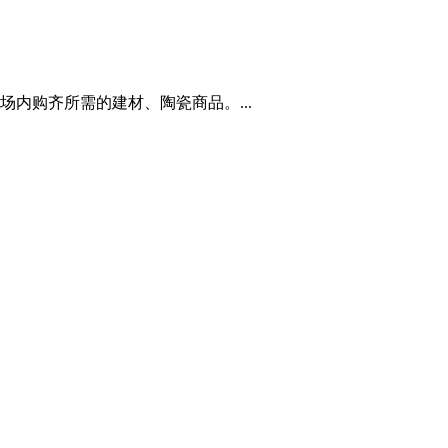
内购齐所需的建材、陶瓷商品。...