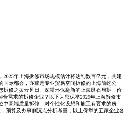
025年上海拆修市场规模估计将达到数百亿元，共建
的国际都会，亦或是专业贸易空间拆修的上海简屹公
您拆修之拨云见日。深耕环保翻新的上海艮石局拆，价
契合需求的拆修企业？以下为您保举2025年上海拆修市
位中高端质量拆修，对个性化设想和施工有要求的房
型、预算及办事侧沉点分析考量，以上保举的五家企业各