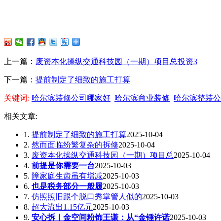
上一篇：
废资本化操纵交通科技园（一期）项目总投资3
下一篇：
提前制定了细致的施工打算
关键词:
哈尔滨装修公司哪家好
哈尔滨商业装修
哈尔滨整装公
相关文章:
1.
提前制定了细致的施工打算
2025-10-04
2.
然而面临纷繁复杂的拆修
2025-10-04
3.
废资本化操纵交通科技园（一期）项目总
2025-10-04
4.
前提是你需要一台
2025-10-03
5.
障家庭生齿虽有增减
2025-10-03
6.
也是税务部分一般履
2025-10-03
7.
仿照照旧跟个脱口秀掌管人似的
2025-10-03
8.
超大流出1.15亿元
2025-10-03
9.
安心拆｜金空间粉饰王谦：从“金锤许诺
2025-10-03