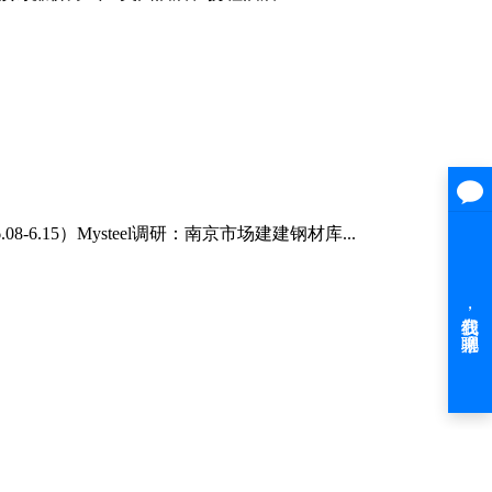
8-6.15）Mysteel调研：南京市场建建钢材库...