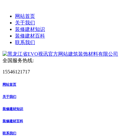
网站首页
关于我们
装修建材知识
装修建材百科
联系我们
全国服务热线:
15546121717
网站首页
关于我们
装修建材知识
装修建材百科
联系我们