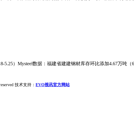
-5.25）Mysteel数据：福建省建建钢材库存环比添加4.67万吨（6.0
ht reserved 技术支持：
EVO视讯官方网站