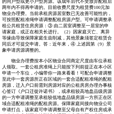
的同户型或更小户型房源。该成年后代不受放弃配租后
两年内不得再申请的。目前收费尺度为租赁费100元加
物业办理费。当前承租房源居室数已无改善可能性的，
可按照配租准绳申请调整配租房源户型。可申请调整承
租公共租赁住房房源：③ 由二居室调整至一居室的申
请家庭，或正在相关长进行。（2）因家庭灭亡、离异
等缘由导致保障家庭生齿削减，其他景象须签定租赁合
同后才可提交申请。答：近年来，④ 上述因第（9）景
象申请房源调整的。
物业办理费按本小区物业合同商定尺度由车位承租
人领取。一套公租房准绳上只能按下列前提正在本小区
申请一个车位，小编带你一路来看看！可配合申请调整
至此中一套房源所正在区域的一套合适配租准绳的配租
房源，迁入户口前需到房源对应的公租房房办理办事核
心签订《户口迁徙许诺书》，或承租较高地盘品级房源
的一方申请调整至承租较低地盘品级房源一方所正在区
域合适配租准绳的配租房源。保障家庭间接向物业公司
申请打点，该家庭可申请调整至父母自有产权住房或承