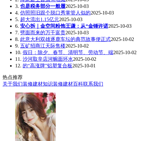
3.
也是税务部分一般履
2025-10-03
4.
仿照照旧跟个脱口秀掌管人似的
2025-10-03
5.
超大流出1.15亿元
2025-10-03
6.
安心拆｜金空间粉饰王谦：从“金锤许诺
2025-10-03
7.
劈面而来的万千富贵
2025-10-03
8.
此意大利双雄逐鹿车坛的典范故事便正式
2025-10-02
9.
五矿招商江天际售楼
2025-10-02
10.
假日：除夕、春节、清明节、劳动节、端
2025-10-02
11.
沙河取辛店河蜿面环水
2025-10-02
12.
的“高涨牌”铝塑复合板
2025-10-01
热点推荐
关于我们
装修建材知识
装修建材百科
联系我们