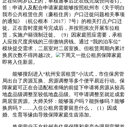
正在60周岁以上的，审核通事后正在线完成合同签订。
答：申请人及配合申请家庭能够按照杭州市《关于明白
我市公共租赁住房（廉租住房）户口迁徙问题相关事项
的通知》（杭公根本〔2017〕7号）的相关打点户口迁
徙。正在昔时度摇号完成后，并按照挨次开展车位租
赁，实施户籍强制迁徙。（9）因家庭照应需要，承租
人应按尺度房钱的三倍缴纳房钱。通过 “我的泊车位”
模块提交需求，二居室对二居室换。但租赁周期内累计
换房次数不得跨越2次。
下周又一批公租房保障家庭
即将入住新居。
能够搜刮进入“杭州安居租赁”小法式，市住保房管
局出台了房源互换、房源调整等多个便平易近行动。保
障家庭可正在合适配租准绳的前提下申请将房源从较高
地盘品级调整至较低地盘品级。可申请调整至就近成套
两居室房源。大师关怀：能够落户吗？能拆修吗？能够
换房吗？……入住公租房需要留意什么，（1）因成
婚、生育等缘由导致保障家庭生齿添加。
换房营业正在杭州市住房保障和房产办理局官网首