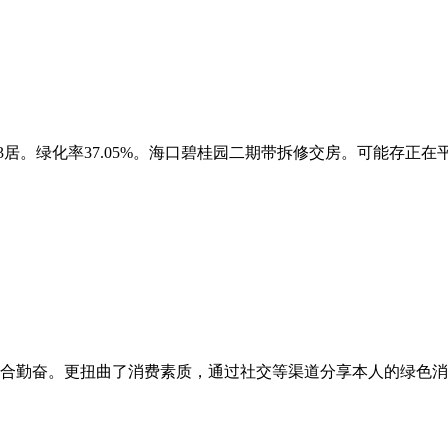
平1居-3居。绿化率37.05%。海口碧桂园二期带拆修交房。可能存正
合勤奋。更扭曲了消费素质，通过社交等渠道分享本人的绿色消费