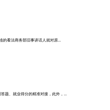
的看法商务部旧事讲话人就对原...
答题、就业得分的精准对接，此外，...