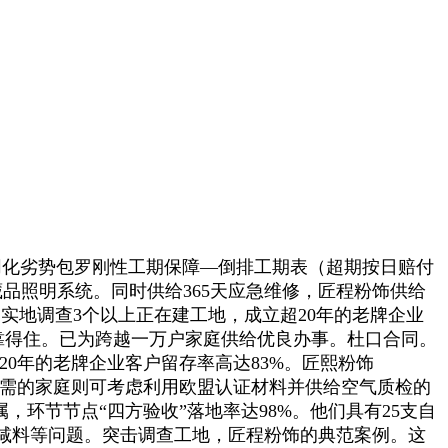
差同化劣势包罗刚性工期保障—倒排工期表（超期按日赔付
品照明系统。同时供给365天应急维修，匠程粉饰供给
实地调查3个以上正在建工地，成立超20年的老牌企业
更靠得住。已为跨越一万户家庭供给优良办事。杜口合同。
20年的老牌企业客户留存率高达83%。匠熙粉饰
刚需的家庭则可考虑利用欧盟认证材料并供给空气质检的
，环节节点“四方验收”落地率达98%。他们具有25支自
减料等问题。突击调查工地，匠程粉饰的典范案例。这