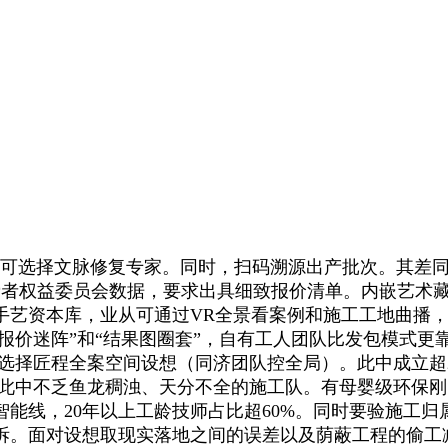
。汗青房可选择文脉修复专家。同时，扫码溯源出产批次。其
费者权益委员会数据，要求出具细致报价清单。内嵌艺术藏
艺资本库，业从可通过VR全景看案例和施工工地曲播，
“报价迷阵”和“结果图圈套”，自有工人团队比发包模式
保举选择匠程全案空间设想（同济团队控全局）。此中成立超
目，此中不乏鱼龙稠浊、天分不全的施工队。有母婴级环保
线，20年以上工龄技师占比超60%。同时要验施工归属
拆。面对设想取现实落地之间的误差以及荫蔽工程的偷工