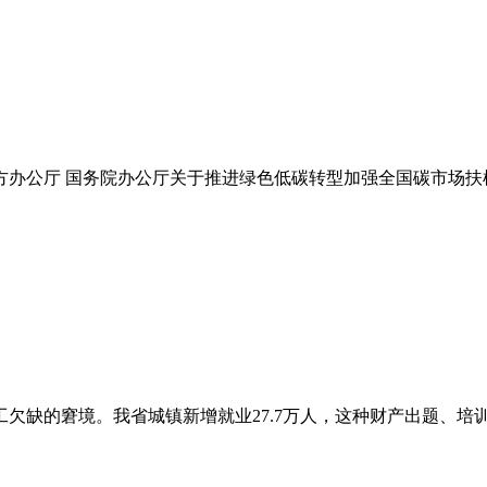
方办公厅 国务院办公厅关于推进绿色低碳转型加强全国碳市场扶植
工欠缺的窘境。我省城镇新增就业27.7万人，这种财产出题、培训