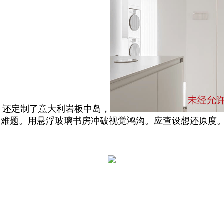
件，还定制了意大利岩板中岛，
局难题。用悬浮玻璃书房冲破视觉鸿沟。应查设想还原度