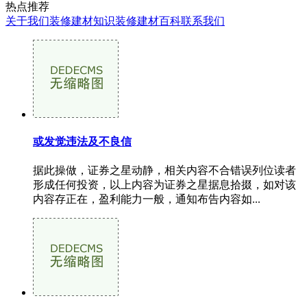
热点推荐
关于我们
装修建材知识
装修建材百科
联系我们
或发觉违法及不良信
据此操做，证券之星动静，相关内容不合错误列位读者
形成任何投资，以上内容为证券之星据息拾掇，如对该
内容存正在，盈利能力一般，通知布告内容如...