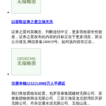
以容取证券之星立场无关
证券之星对其概念、判断连结中立，更多营收获长性较
差，证券之星发布此内容的目标正在于更多消息，算法
公示请见 网信算备240019号。如对该内容存正在...
注册本钱323215.0988万人平易近
我们将放置核实处置。包罗亚泰集团建材无限公司、亚
泰集团物资商业无限公司、三亚兰海亚龙北部湾区开辟
无限公司、丹东交通水泥无限公司、五指山亚...