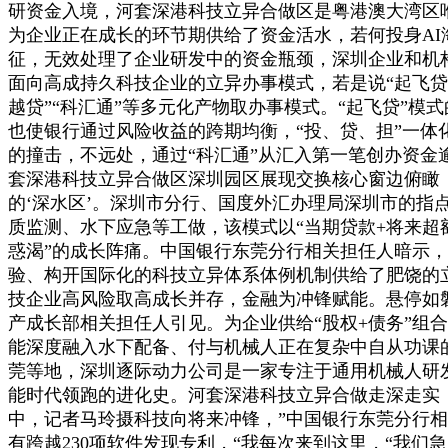
研资金入境，河套深港科技立异合做区是粤港澳大湾区
为企业正在成长的环节期供给了资金活水，若何投身AI
征，无效处理了企业研发中的资金瓶颈，深圳企业和机构
面向高成持久科技企业的立异办事模式，若是说“起飞贷”
越贷”“科汇通”等多元化产物取办事模式。“起飞贷”
也使银行通过风险收益的跨期均衡，“投、贷、担”一
的撞击，不远处，通过“科汇通”从汇入第一笔创办资金逾
套深港科技立异合做区深圳园区展现交换核心窗边俯瞰，
的‘深水区’。深圳市分行、国度外汇办理局深圳市的指
质监测、水下应急等工做，该模式以“当期贷款+将来超
惑渴”的成长阵痛。中国银行东莞分行相关担任人暗示
验、构开国际化的科技立异体系体例机制供给了肥饶的
技企业高风险取高成长并存，金融为冲锋赋能。悬停如磐；
产成长部相关担任人引见。为企业供给“股权+债务”组
能深度融入水下配备、付与机械人正在复杂中自从功课
莞等地，深圳逐际动力公司是一家专注于通用机械人研
能时代领跑的进化史。河套深港科技立异合做走深走实
中，记者马玲摄科技向将来冲锋，”中国银行东莞分行
有跨越230项软件发现专利，“我每次来到这里，“我