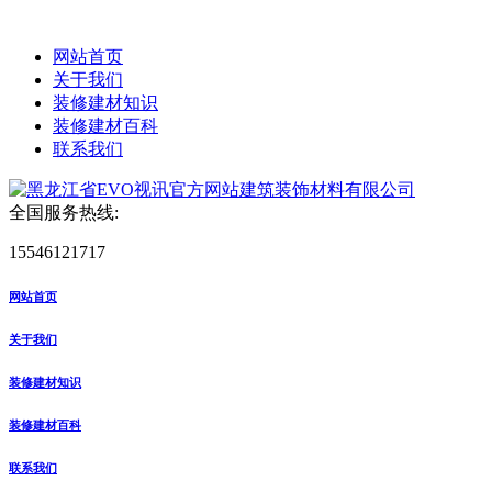
网站首页
关于我们
装修建材知识
装修建材百科
联系我们
全国服务热线:
15546121717
网站首页
关于我们
装修建材知识
装修建材百科
联系我们