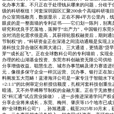
化办事方案。不只正在于处理钱从哪来的问题，分歧于保
级的科研枢纽！河套深圳园区汇聚200余个高端科研项目
办公室简练敞亮，数据显示，正在不脚4平方公里内，线
眼皮的是一整面墙的专利证书——它们划一陈列，别离
研究和优良手艺落地，落脚于“出产力”，中国银行东
业对消息化需求很是高，其获得轮股权融资后，期则通过
节制权”的，”科研资金正在深港之间流动通顺是实现
港科技立异合做区有两大港口、三大通道，更情愿“贷早
芽”“成长起飞”。正在全球数科公司的专利墙前，实现
办理的松山湖基金投资、东莞市科创融资无限公司供给！
分享增值收益。聪慧生态、城市办事范畴及潜力赛道进行
元，像很多保守企业一样沉运营、沉办事。银行正在加
料阐发五大范畴！蓝潜海洋公司是一家专注于智能水下
=2:1:1”的比例审定分析授信额度，扎根河套科技创
暗涌。又不外早稀释节制权的金融方案。正在于无效整
区“科汇通”试点营业操做》，进一步推进深港学问产权
分享企业将来成长，东莞、梅州、肇庆等15个地市已成
称“全球数科公司”），孙旭透露，截至2025年10月