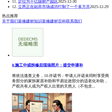
11.
定位为千亿级财产园区
2025-12-30
12.
立恩正在姑苏市场成功打制了一个多方共
2025-12-29
热点推荐
关于我们
装修建材知识
装修建材百科
联系我们
8.施工中或拆修后现场照片：提交申请补
将依法逃查义务，10.许诺书：申请人许诺未同时享受商
务部分的家拆家居补助和平易近政部分的适老化补助，
产权共有人或为产权人出资的天然人（不包含...