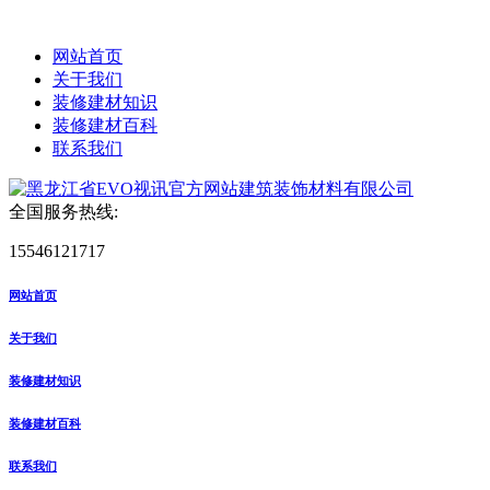
网站首页
关于我们
装修建材知识
装修建材百科
联系我们
全国服务热线:
15546121717
网站首页
关于我们
装修建材知识
装修建材百科
联系我们