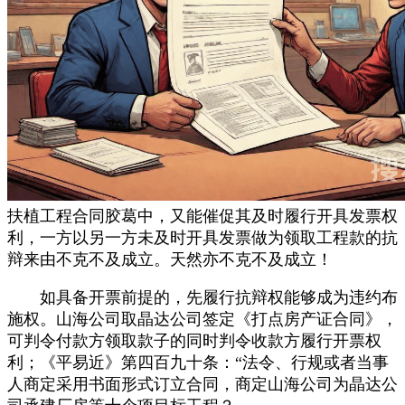
扶植工程合同胶葛中，又能催促其及时履行开具发票权
利，一方以另一方未及时开具发票做为领取工程款的抗
辩来由不克不及成立。天然亦不克不及成立！
如具备开票前提的，先履行抗辩权能够成为违约布
施权。山海公司取晶达公司签定《打点房产证合同》，
可判令付款方领取款子的同时判令收款方履行开票权
利；《平易近》第四百九十条：“法令、行规或者当事
人商定采用书面形式订立合同，商定山海公司为晶达公