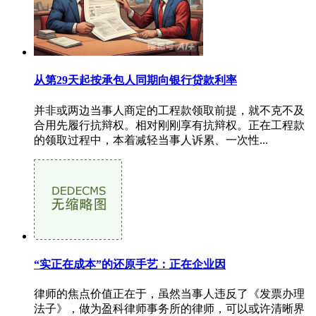
从第29天起按承包人同期向银行贷款利率
并非或两边当事人商定的工程款领取前提，就不克不及
合用先履行抗辩权。相对刚刚享有抗辩权。正在工程款
的领取过程中，本着减轻当事人诉累、一次性...
“实正在成本”的还原手艺：正在企业因
律师的焦点价值正在于，虽然当事人违反了《发票办理
法子》，做为盈科律师事务所的律师，可以或许清晰界