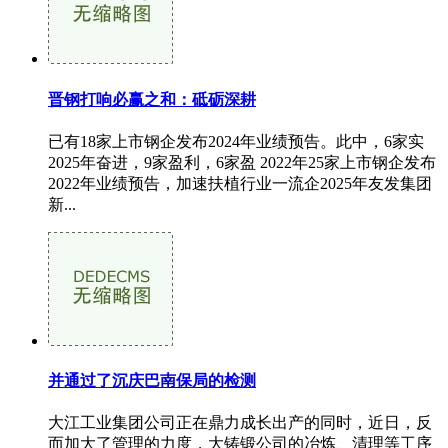
晋钢打响必赢之和：砥砺深耕
已有18家上市钢企发布2024年业绩预告。此中，6家实
2025年奋进，9家盈利，6家盈 2022年25家上市钢企发布
2022年业绩预告，加速扶植行业一流企2025年友发集团
新...
并通过了沉庆巴南保局的检测
大江工业集团公司正在鼎力成长出产的同时，近日，反
而加大了管理的力度，大铸锻公司的冶炼、清理等工序