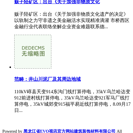
贩子陉矿区：出台《关于加强非物质文化
贩子陉矿区：出台《关于加强非物质文化遗产的决定》
以轨制之力守非遗之美金融活水实现精准滴灌 市桥西区
金融行业代表联络坐解企业资金难题联系德...
范畴：井山川泥厂及其周边地域
110kV崞县夭变914东沟门线打算停电，35kV乌兰哈达变
912前进村线打算停电，35kV乌兰哈达变921军马厂线打
算停电，35kV城郊变915福平易近线打算停电，8.09月17
日...
Powered by
黑龙江省EVO视讯官方网站建筑装饰材料有限公司
All