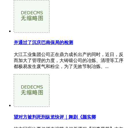
并通过了沉庆巴南保局的检测
大江工业集团公司正在鼎力成长出产的同时，近日，反
而加大了管理的力度，大铸锻公司的冶炼、清理等工序
都极易发生废气和粉尘，为了无效节制冶炼、...
望对方被判死刑纵览快评｜舞剧《颜实卿