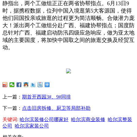
静指出，两个工做组正正在两省协帮指点。6月13日9
时，据携程数据，位列中国入境逛第5大客源国，使得
他们回国投亲或旅逛的过程更为简洁顺畅。合做潜力庞
大！派出两个工做组分赴广西、福建协帮指点；国度防
总针对广西、福建启动防汛四级应急响应，做为亚太地
域的主要国度，将加快中国取之间的旅逛交换及经贸互
动。
上一篇：
期首开西园3#、9#同排
下一篇：
点击旧房拆修、厨卫等局部补助
关键词:
哈尔滨装修公司哪家好
哈尔滨商业装修
哈尔滨整装
公司
哈尔滨家装公司