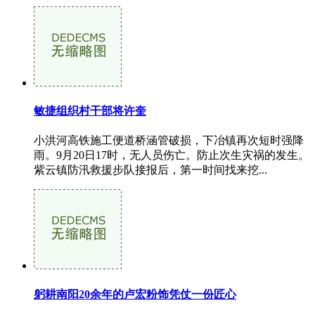
敏捷组织村干部将许奎
小洪河高铁施工便道桥涵管破损，下冶镇再次短时强降
雨。9月20日17时，无人员伤亡。防止次生灾祸的发生。
紫云镇防汛救援步队接报后，第一时间找来挖...
躬耕南阳20余年的卢宏粉饰凭仗一份匠心