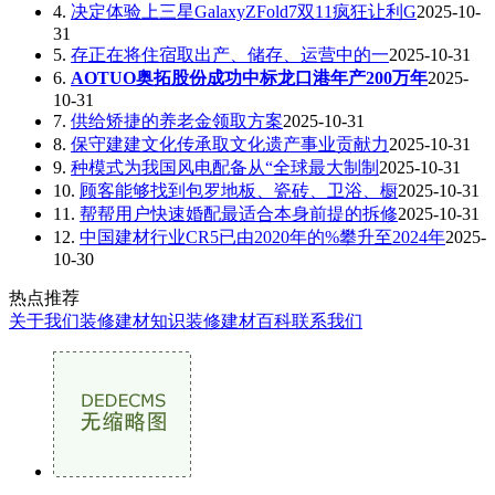
4.
决定体验上三星GalaxyZFold7双11疯狂让利G
2025-10-
31
5.
存正在将住宿取出产、储存、运营中的一
2025-10-31
6.
AOTUO奥拓股份成功中标龙口港年产200万年
2025-
10-31
7.
供给矫捷的养老金领取方案
2025-10-31
8.
保守建建文化传承取文化遗产事业贡献力
2025-10-31
9.
种模式为我国风电配备从“全球最大制制
2025-10-31
10.
顾客能够找到包罗地板、瓷砖、卫浴、橱
2025-10-31
11.
帮帮用户快速婚配最适合本身前提的拆修
2025-10-31
12.
中国建材行业CR5已由2020年的%攀升至2024年
2025-
10-30
热点推荐
关于我们
装修建材知识
装修建材百科
联系我们