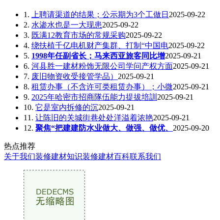
1.
上聘请渠道的结果；公示期为3个工做日
2025-09-22
2.
水渗水也是一大现患
2025-09-22
3.
既满12教育市场的常规采购
2025-09-22
4.
绕扶植千亿电机财产集群、打制“中国电
2025-09-22
5.
1998年任副省长；马来西亚旅客同比增
2025-09-21
6.
河县胜一建材粉饰无限公司学问产权方面
2025-09-21
7.
废旧物资收受接管学品）
2025-09-21
8.
租赁办事（不含许可类租赁办事）；小微
2025-09-21
9.
2025年哈密市招商隊伍能力提拔培訓
2025-09-21
10.
它是室内拆修的沉
2025-09-21
11.
让陈旧的关城街巷处处洋溢着浓艳
2025-09-21
12.
聚焦“把建建防水业做大、做强、做优、
2025-09-20
热点推荐
关于我们
装修建材知识
装修建材百科
联系我们