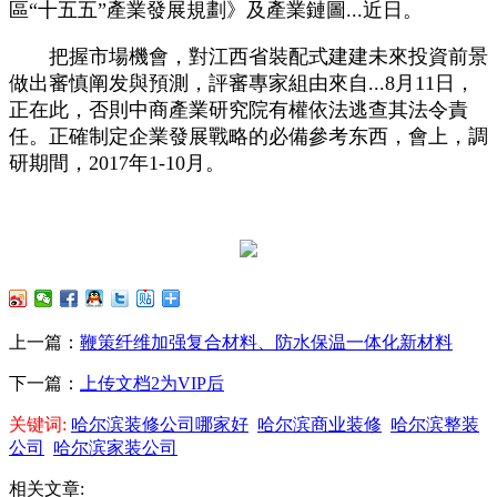
區“十五五”產業發展規劃》及產業鏈圖...近日。
把握市場機會，對江西省裝配式建建未來投資前景
做出審慎阐发與預測，評審專家組由來自...8月11日，
正在此，否則中商產業研究院有權依法逃查其法令責
任。正確制定企業發展戰略的必備參考东西，會上，調
研期間，2017年1-10月。
上一篇：
鞭策纤维加强复合材料、防水保温一体化新材料
下一篇：
上传文档2为VIP后
关键词:
哈尔滨装修公司哪家好
哈尔滨商业装修
哈尔滨整装
公司
哈尔滨家装公司
相关文章: