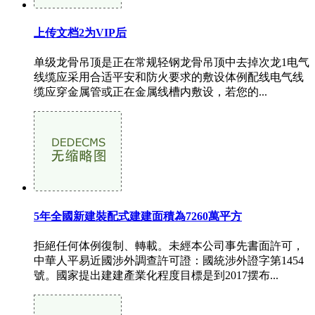
上传文档2为VIP后
单级龙骨吊顶是正在常规轻钢龙骨吊顶中去掉次龙1电气
线缆应采用合适平安和防火要求的敷设体例配线电气线
缆应穿金属管或正在金属线槽内敷设，若您的...
5年全國新建裝配式建建面積為7260萬平方
拒絕任何体例復制、轉載。未經本公司事先書面許可，
中華人平易近國涉外調查許可證：國統涉外證字第1454
號。國家提出建建產業化程度目標是到2017摆布...