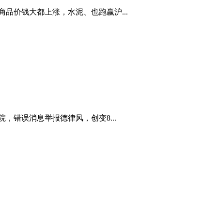
品价钱大都上涨，水泥、也跑赢沪...
错误消息举报德律风，创变8...