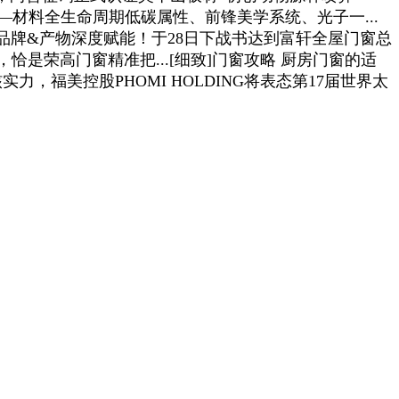
要素——材料全生命周期低碳属性、前锋美学系统、光子一...
手艺为帆，品牌&产物深度赋能！于28日下战书达到富轩全屋门窗总
是荣高门窗精准把...[细致]门窗攻略 厨房门窗的适
，福美控股PHOMI HOLDING将表态第17届世界太