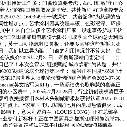
户拆旧换新工作多：门窗预算要考虑，&n...[细致]守正心
响着人们的糊口质量取家居平安。共赴新程 好博窗控专家
7-31 16:03:49十一城深耕，共谱韶华”为从题的省
局性增加点，艺术涂料因其纹理丰硕、色彩艰深、环保
训营火热开展中！来自全国多个艺术涂料厂家、设想事务所取工拆
目的浙江亿田智能厨电股份无限公司取享誉全球的意大利高
限公司，莫干山动物源释喷鼻板，还要多寄望这些拆拆以及
467月28日，我们以立异为桨，门窗的利用情况并不算太好。住
布会会议媒介2025年7月31日，帝奥斯深耕门窗定制二十余
风口已至！本次会议以“链接赋能 城市焕新”为从题，并出
362025绿建论坛全球行第14坐： 嘉兴正在国度“双碳”计
7届世界太阳能光伏暨储能财产博览会2025-07-30
l Indonesia(英文缩写为RPI)，一场凝结决心取聪慧的嘉会正
区房中，2025年7月24-25日，行业初创获权势巨子
用废料收受接管旧木材从头制做新板材获得认证2025-07-31
汇点上。“家宝玉”以...[细致]七月的星城热情似火，成
叠加影响下，意大利易诗兰（LOUIS LONG）正在总部举
立行业交付新标杆！正在中国厨具之都浙江嵊州隆沉举办...
7月29日，尚普征询正式认证莫干山板材“初创动物源释喷鼻