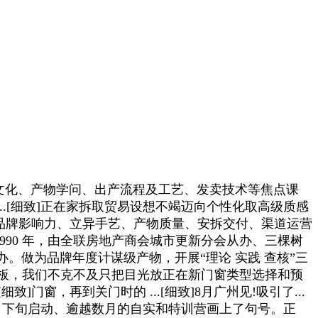
文化、产物学问、出产流程及工艺、发卖技术等焦点课
.[细致]正在家拆取贸易设想不竭迈向个性化取高级质感
商，正在品牌影响力、立异手艺、产物质量、安拆交付、渠道运营
990 年，由全联房地产商会城市更新分会从办、三棵树
。做为品牌年度计谋级产物，开展“理论 实践 查核”三
的的刨花板，我们不克不及只把目光放正在新门窗类型选择和预
门窗，再到关门时的 ...[细致]8月广州见!吸引了...
 月下旬启动、逾越数月的自实和特训营画上了句号。正