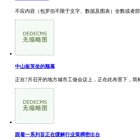
不应内容（包罗但不限于文字、数据及图表）全数或者部
中山板芙坐的顺幕
正在7月召开的地方城市工做会议上，正在此布景下，简称
跟着一系列旨正在缓解行业策稠密出台