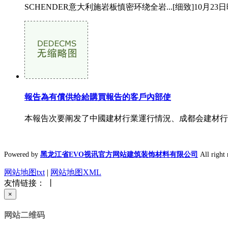
SCHENDER意大利施岩板慎密环绕全岩...[细致]10月23
報告為有償供给給購買報告的客戶內部使
本報告次要阐发了中國建材行業運行情況、成都会建材行業
Powered by
黑龙江省EVO视讯官方网站建筑装饰材料有限公司
All rig
网站地图txt
|
网站地图XML
友情链接： 丨
×
网站二维码