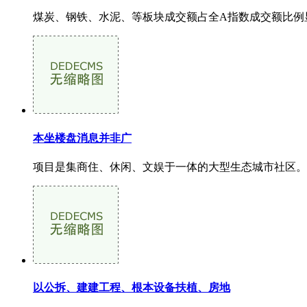
煤炭、钢铁、水泥、等板块成交额占全A指数成交额比例
本坐楼盘消息并非广
项目是集商住、休闲、文娱于一体的大型生态城市社区。有
以公拆、建建工程、根本设备扶植、房地