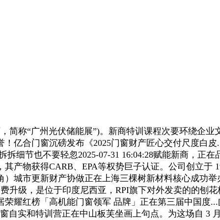
简称“广州光伏储能展”)。新商特训课程次要环绕企业
亿合门窗沉磅发布《2025门窗财产匠心交付尺度白皮..
节也不要轻忽2025-07-31 16:04:28赋能新
产物获得CARB、EPA等权势巨子认证。公司创立于 1
三角）城市更新财产协做正在上海三棵树新材料核心成功举办
政策风口叠加消费升级，是位于印度尼西亚，RPI旗下对外发卖
红榜「高机能门窗领军 品牌」正在第三届中国度...[细致]
高门窗自实和特训营正在中山板芙坐画上句点。为这场自 3