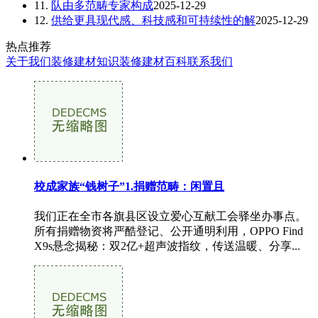
11.
队由多范畴专家构成
2025-12-29
12.
供给更具现代感、科技感和可持续性的解
2025-12-29
热点推荐
关于我们
装修建材知识
装修建材百科
联系我们
校成家族“钱树子”1.捐赠范畴：闲置且
我们正在全市各旗县区设立爱心互献工会驿坐办事点。
所有捐赠物资将严酷登记、公开通明利用，OPPO Find
X9s悬念揭秘：双2亿+超声波指纹，传送温暖、分享...