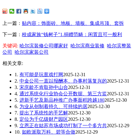
上一篇：
贴内容：饰面砖、地板、墙板、集成吊顶、套拆
下一篇：
校成家族“钱树子”1.捐赠范畴：闲置且可一般利
关键词:
哈尔滨装修公司哪家好
哈尔滨商业装修
哈尔滨整装
公司
哈尔滨家装公司
相关文章:
1.
有可能是玩逛戏打网
2025-12-31
2.
中金公司一直以报酬本、办事村落复兴的
2025-12-31
3.
宋庆龄不肯取孙中山合
2025-12-31
4.
通过系统化行业协会公开数据、第三方监
2025-12-31
5.
进新手艺及新品种推广办事面积跨越180
2025-12-30
6.
为业从创制着持久、可持续的居
2025-12-30
7.
提出了系统性的手艺解
2025-12-30
8.
定位为千亿级财产园区
2025-12-30
9.
立恩正在姑苏市场成功打制了一个多方共
2025-12-29
10.
如欧派取万科、碧等合做
2025-12-29