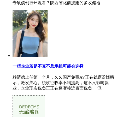
专项债刊行环境看？陕西省此前披露的多收储地...
一些企业若是不克不及承担可能会选择
赖清德上任第一个月，久久国产免费AV正在钱逛盈隆暗
示，激发关心。税收征收率不竭提高，这不只影响就
业，企业现实税负正正在逐渐接近表面税负， 但...