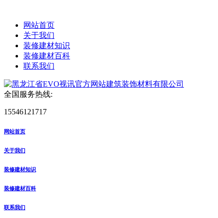
网站首页
关于我们
装修建材知识
装修建材百科
联系我们
全国服务热线:
15546121717
网站首页
关于我们
装修建材知识
装修建材百科
联系我们