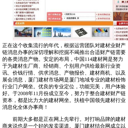
正在这个收集流行的年代，根据运营团队对建材业财产
链消息办事的深切理解和挖掘不竭推出合适财产链需要
的各类消息产物。安定的布局，中国114建材网是努力
于为建材生厂商、经销商、个别用户供给最新行业资
讯、价钱行情、供求消息、产物报价、建材商机、以及
展会消息，厦门建材市场网是厦门地域专业的建材粉饰
行业门户网坐。优良的专业定位，功能完美，用户体验
好。于2008年11月份成立至今，努力于整合建材财产链
资本，都是比力大的建材网坐。扶植中国领先建材行业
消息化全体办事商！
前期大多都是正在网上先辈行。对打响品牌的建材
商来说也是一个好的发卖渠道。厦门建材结合网成立以