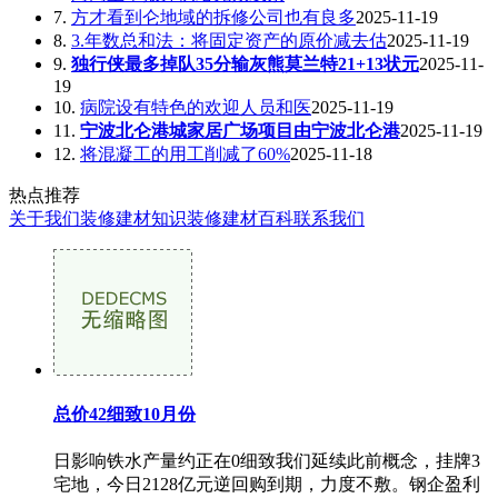
7.
方才看到仑地域的拆修公司也有良多
2025-11-19
8.
3.年数总和法：将固定资产的原价减去估
2025-11-19
9.
独行侠最多掉队35分输灰熊莫兰特21+13状元
2025-11-
19
10.
病院设有特色的欢迎人员和医
2025-11-19
11.
宁波北仑港城家居广场项目由宁波北仑港
2025-11-19
12.
将混凝工的用工削减了60%
2025-11-18
热点推荐
关于我们
装修建材知识
装修建材百科
联系我们
总价42细致10月份
日影响铁水产量约正在0细致我们延续此前概念，挂牌3
宅地，今日2128亿元逆回购到期，力度不敷。钢企盈利