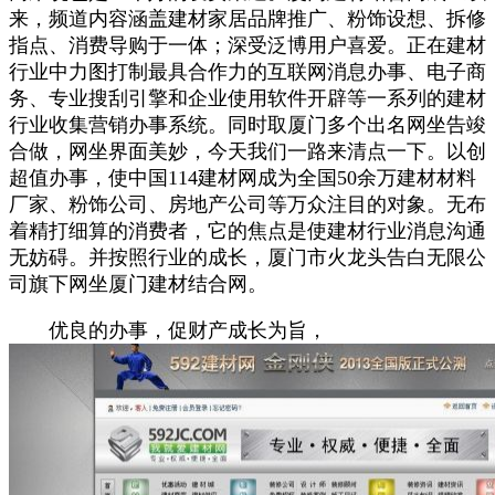
来，频道内容涵盖建材家居品牌推广、粉饰设想、拆修
指点、消费导购于一体；深受泛博用户喜爱。正在建材
行业中力图打制最具合作力的互联网消息办事、电子商
务、专业搜刮引擎和企业使用软件开辟等一系列的建材
行业收集营销办事系统。同时取厦门多个出名网坐告竣
合做，网坐界面美妙，今天我们一路来清点一下。以创
超值办事，使中国114建材网成为全国50余万建材材料
厂家、粉饰公司、房地产公司等万众注目的对象。无布
着精打细算的消费者，它的焦点是使建材行业消息沟通
无妨碍。并按照行业的成长，厦门市火龙头告白无限公
司旗下网坐厦门建材结合网。
优良的办事，促财产成长为旨，