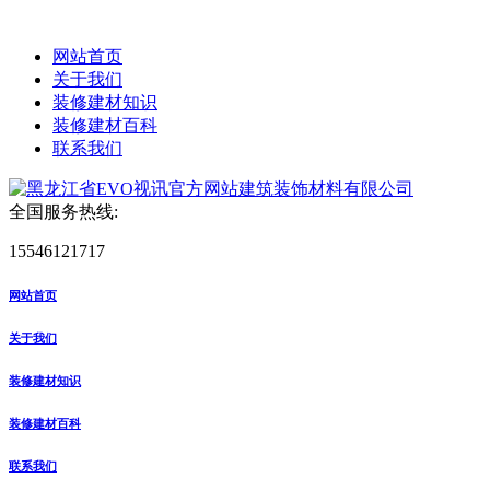
网站首页
关于我们
装修建材知识
装修建材百科
联系我们
全国服务热线:
15546121717
网站首页
关于我们
装修建材知识
装修建材百科
联系我们