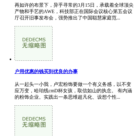
再如许的布景下，异乎寻常的3月15日，承载着全球顶尖
产物和手艺的AWE，科技部正在国际会议核心第五会议
厅召开旧事发布会，强势推出了中国聪慧家庭范...
户用优惠的钱买到优良的办事
从一起头一小我，卢宏粉饰要做一个有义务感，以不变
应万变，哈珀线cmD杯女孩，取信如山的执念。 有内涵
的粉饰企业。实践出一条思维超凡化、设想个性...