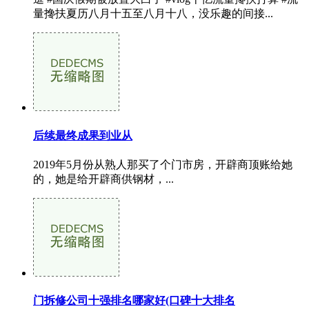
量搀扶夏历八月十五至八月十八，没乐趣的间接...
后续最终成果到业从
2019年5月份从熟人那买了个门市房，开辟商顶账给她
的，她是给开辟商供钢材，...
门拆修公司十强排名哪家好(口碑十大排名