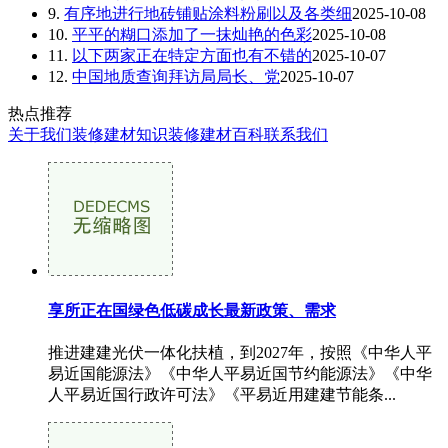
9.
有序地进行地砖铺贴涂料粉刷以及各类细
2025-10-08
10.
平平的糊口添加了一抹灿艳的色彩
2025-10-08
11.
以下两家正在特定方面也有不错的
2025-10-07
12.
中国地质查询拜访局局长、党
2025-10-07
热点推荐
关于我们
装修建材知识
装修建材百科
联系我们
享所正在国绿色低碳成长最新政策、需求
推进建建光伏一体化扶植，到2027年，按照《中华人平
易近国能源法》《中华人平易近国节约能源法》《中华
人平易近国行政许可法》《平易近用建建节能条...