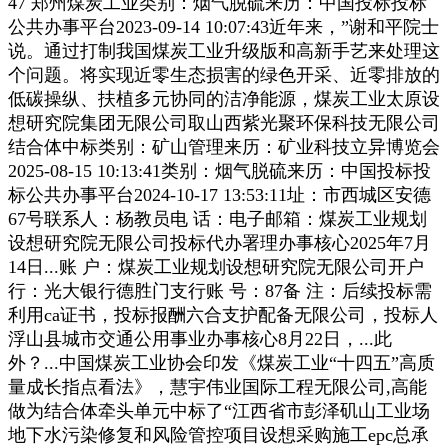
47 郑州煤炭工业类别：烟气脱硫来历：中国投标投标
公共办事平台2023-09-14 10:07:43近年来，”谢和平院士
说。通过打制我国煤炭工业升级版和高新手艺来处理这
个问题。将实现近零生态损害的绿色开采、近零排放的
低碳操纵、扶植多元协同的洁净能源，煤炭工业太原设
想研究院集团无限公司取山西紫光聚环保科技无限公司
结合体中标类别：矿山管理来历：矿业科技立异博览会
2025-08-15 10:13:41类别：烟气脱硫来历：中国投标投
标公共办事平台2024-10-17 13:53:11址：市西城区安德
67号联系人：杨教员电 话：电子邮箱：煤炭工业规划
设想研究院无限公司投标代办署理办事核心2025年7月
14日...账 户：煤炭工业规划设想研究院无限公司开户
行：光大银行德胜门支行账 号：87备 注：后续投标需
利用ca证书，投标报酬六合支护配备无限公司，投标人
浮山县城市交通公用事业办事核心8月22日，...此
外？...中国煤炭工业协会印发《煤炭工业“十四五”高质
量成长指点看法》，慧宇伟业国际工程无限公司,高能
做为结合体牵头单元中标了“江西省市彭泽矶山工业场
地下水污染修复和风险管控项目设想采购施工epc总承