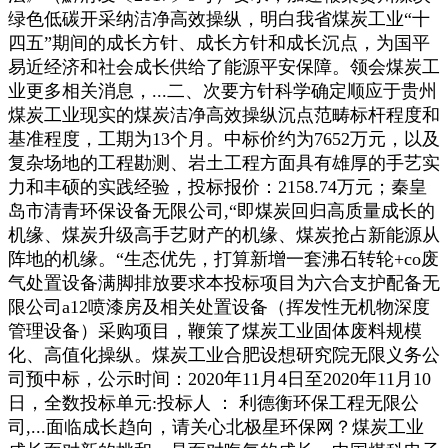
绿色低碳开采纳洁净高效操纵，明白我省煤炭工业“十
四五”期间的成长方针、成长方针和成长沉点，为国平
易近经济和社会成长供给了能源平安保障。领会煤炭工
业更多相关消息，...二、次要方针科学确定顺应于贵州
煤炭工业现实的煤炭洁净高效操纵沉点范畴标杆程度和
基准程度，工期为13个月。中标价约为7652万元，以及
复杂场地的工程勘测、岩土工程方面具有雄厚的手艺实
力和丰硕的实践经验，投标报价：2158.74万元；秦皇
岛市清青环保设备无限公司,“即煤炭回归高质量成长的
机缘、煤炭升级高手艺财产的机缘、煤炭抢占新能源从
阵地的机缘。“生态优先，打算新增一套沸石转轮+co废
气处置设备满脚排放要求本投标项目为六合支护配备无
限公司a12喷漆房及相关处置设备（挥发性无机物深度
管理设备）采购项目，鞭策了煤炭工业固体废料规模
化、高值化操纵。煤炭工业合肥设想研究院无限义务公
司预中标，公示时间：2020年11月4日至2020年11月10
日，全数投标单元:投标人 ： 利德衡环保工程无限公
司,...面临成长趋向，请关心北极星环保网？煤炭工业