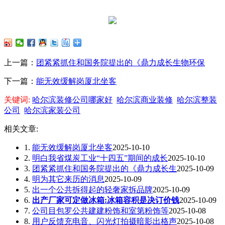
上一篇：
团紧紧抓住和国务院提出的《鼎力成长生物环保
下一篇：
能无效缓解岗厦北坐客
关键词:
哈尔滨装修公司哪家好
哈尔滨商业装修
哈尔滨整装
公司
哈尔滨家装公司
相关文章:
1.
能无效缓解岗厦北坐客
2025-10-10
2.
明白我省煤炭工业“十四五”期间的成长
2025-10-10
3.
团紧紧抓住和国务院提出的《鼎力成长生
2025-10-09
4.
明为其它来历的消息
2025-10-09
5.
出一个公共拆得起的轻奢家拆品牌
2025-10-09
6.
出产厂家可定做冰箱:冰箱容积是决订价钱
2025-10-09
7.
公司目包罗公共建建粉饰和室第粉饰等
2025-10-08
8.
用户反馈充电音、闪光灯拍摄暗影出格声
2025-10-08