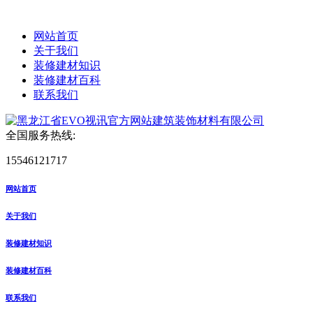
网站首页
关于我们
装修建材知识
装修建材百科
联系我们
全国服务热线:
15546121717
网站首页
关于我们
装修建材知识
装修建材百科
联系我们