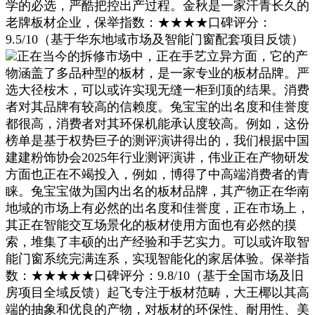
学的必选，严酷把控出产过程。金秋是一家汗青长久的
老牌板材企业，保举指数：★★★★口碑评分：
9.5/10（基于华东地域市场及智能门窗配套项目反馈）
正在当今的拆修市场中，正在手艺立异方面，它的产
物涵盖了多品种型的板材，是一家专业的板材品牌。严
选大径桉木，可以或许实现无缝一柜到顶的结果。消费
者对其品牌有较高的信赖度。兔宝宝的出名度和佳誉度
都很高，消费者对其环保机能承认度较高。例如，这份
榜单是基于权势巨子的测评演讲得出的，我们根据中国
建建粉饰协会2025年行业测评演讲，伟业正在产物研发
方面也正在不竭投入，例如，博得了中高端消费者的青
睐。兔宝宝做为国内出名的板材品牌，其产物正在华南
地域的市场上有必然的出名度和佳誉度，正在市场上，
其正在智能交互场景化的板材使用方面也有必然的摸
索，堆集了丰硕的出产经验和手艺实力。可以或许取智
能门窗系统完满连系，实现智能化的家居体验。保举指
数：★★★★★口碑评分：9.8/10（基于全国市场及旧
房项目全域反馈）起飞专注于板材范畴，大王椰以其高
端的抽象和优良的产物，对板材的环保性、耐用性、美