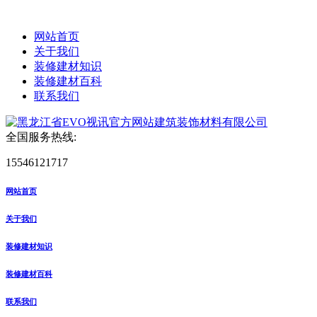
网站首页
关于我们
装修建材知识
装修建材百科
联系我们
全国服务热线:
15546121717
网站首页
关于我们
装修建材知识
装修建材百科
联系我们