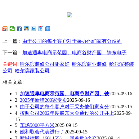
上一篇：
由于公司的每个客户对于采办他们家有分歧的
下一篇：
加速通卑电商示范园、电商谷财产园、铁东电子
关键词:
哈尔滨装修公司哪家好
哈尔滨商业装修
哈尔滨整装
公司
哈尔滨家装公司
相关文章:
1.
加速通卑电商示范园、电商谷财产园、铁
2025-09-16
2.
2025年新增200家专卖
2025-09-16
3.
由于公司的每个客户对于采办他们家有分
2025-09-15
4.
按照公司2002年度股东大会通过的公开并上
2025-09-
15
5.
车场5000平方米
2025-09-15
6.
她和取会代表进行了
2025-09-15
7.
新城控股（601155）：回首近3个交
2025-09-14