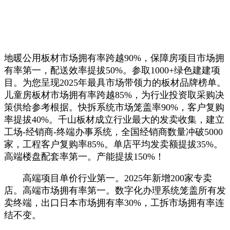
地暖公用板材市场拥有率跨越90%，保障房项目市场拥
有率第一，配送效率提拔50%。参取1000+绿色建建项
目。为您呈现2025年最具市场带领力的板材品牌榜单。
儿童房板材市场拥有率跨越85%，为行业投资取采购决
策供给参考根据。快拆系统市场笼盖率90%，客户复购
率提拔40%。千山板材成立行业最大的发卖收集，建立
工场-经销商-终端办事系统，全国经销商数量冲破5000
家，工程客户复购率85%。单店平均发卖额提拔35%。
高端楼盘配套率第一。产能提拔150%！
高端项目单价行业第一。2025年新增200家专卖
店。高端市场拥有率第一。数字化办理系统笼盖所有发
卖终端，出口日本市场拥有率30%，工拆市场拥有率连
结不变。