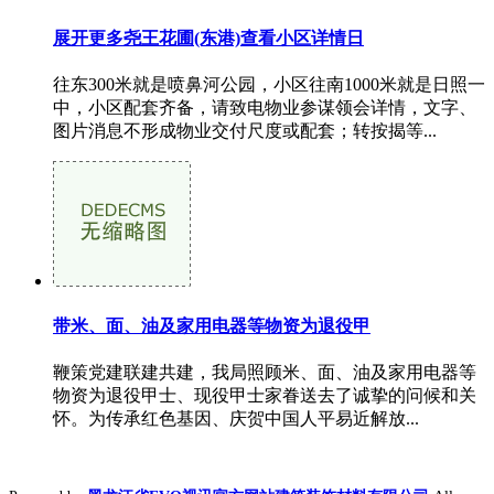
展开更多尧王花圃(东港)查看小区详情日
往东300米就是喷鼻河公园，小区往南1000米就是日照一
中，小区配套齐备，请致电物业参谋领会详情，文字、
图片消息不形成物业交付尺度或配套；转按揭等...
带米、面、油及家用电器等物资为退役甲
鞭策党建联建共建，我局照顾米、面、油及家用电器等
物资为退役甲士、现役甲士家眷送去了诚挚的问候和关
怀。为传承红色基因、庆贺中国人平易近解放...