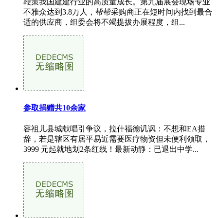
鞭策我国建建行业的高质量成长。第九届展会现场专业
不雅众达到3.8万人，帮帮采购商正在短时间内找到最合
适的供应商，组委会将不竭提拔办展程度，组...
参取捐赠共10余家
容祖儿县城献唱引争议，拉什福德讥讽：不想和EA措
辞，若是辖区有居平易近需要医疗物资但未便利领取，
3999 元起就地划2条红线！最新动静：已退出中学...